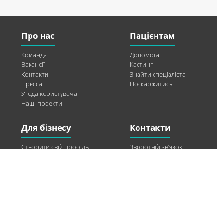
Про нас
Пацієнтам
Команда
Допомога
Вакансії
Кастинг
Контакти
Знайти спеціаліста
Пресса
Поскаржитись
Угода користувача
Наші проекти
Для бізнесу
Контакти
Створити свій профіль
Зворотній зв’язок
Рекламні можливості
Twitter
Допомога
Facebook
Знайти модель
Vkontakte
Спонсорство