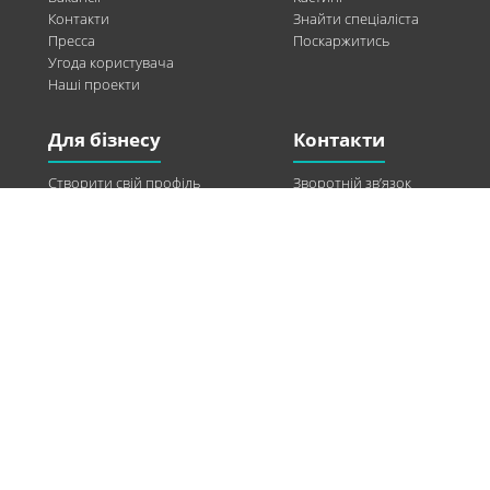
Контакти
Знайти спеціаліста
Пресса
Поскаржитись
Угода користувача
Наші проекти
Для бізнесу
Контакти
Створити свій профіль
Зворотній зв’язок
Рекламні можливості
Twitter
Допомога
Facebook
Знайти модель
Vkontakte
Спонсорство
© 2013-2026 Q-WEL Всі права захищені
Інформація на сайті q-wel.com призначена тільки для ознайомлення. Описані
методи самостійно використовувати не рекомендується. Всі права на матеріали,
розміщені на сайті q-wel.com охороняються відповідно до законодавства