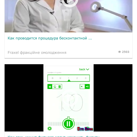
Как проводится процедура бесконтактной ...
2503
Fraxel фракційне омолодження