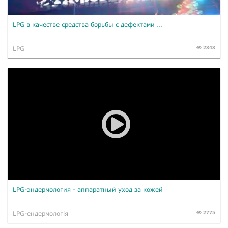
LPG в качестве средства борьбы с дефектами ...
2848
LPG
LPG-эндермология - аппаратный уход за кожей
2775
LPG-ендермологія