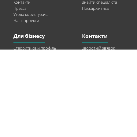
Контакти
Знайти спеціаліста
Пресса
Поскаржитись
Угода користувача
Наші проекти
Для бізнесу
Контакти
Створити свій профіль
Зворотній зв’язок
Рекламні можливості
Twitter
Допомога
Facebook
Знайти модель
Vkontakte
Спонсорство
© 2013-2026 Q-WEL Всі права захищені
Інформація на сайті q-wel.com призначена тільки для ознайомлення. Описані
методи самостійно використовувати не рекомендується. Всі права на матеріали,
розміщені на сайті q-wel.com охороняються відповідно до законодавства