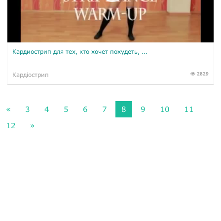
Кардиострип для тех, кто хочет похудеть, ...
2829
Кардіострип
«
3
4
5
6
7
8
9
10
11
12
»