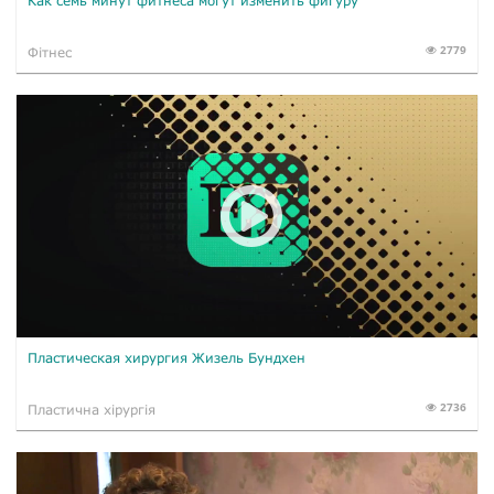
Как семь минут фитнеса могут изменить фигуру
2779
Фітнес
Пластическая хирургия Жизель Бундхен
2736
Пластична хірургія