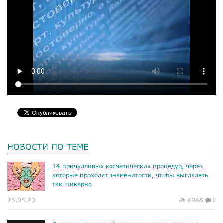
НОВОСТИ ПО ТЕМЕ
14 причудливых косметических процедур, через
которые проходят знаменитости, чтобы выглядеть
так шикарно
26.05.20
4048
0