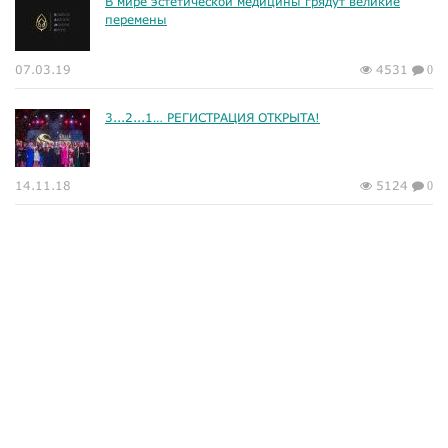
В мире эстетической медицины грядут великие
перемены
07.03.19
4531
0
3...2...1… РЕГИСТРАЦИЯ ОТКРЫТА!
14.11.18
5124
0