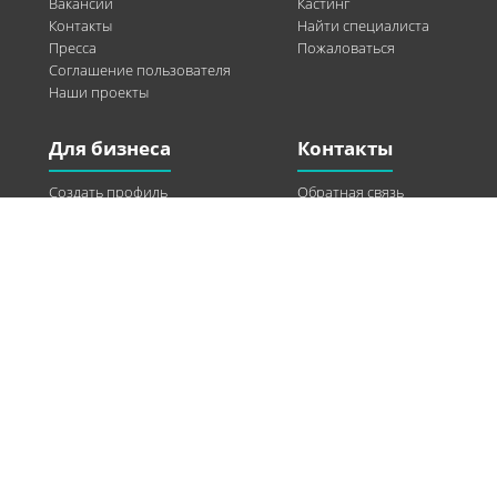
Вакансии
Кастинг
Контакты
Найти специалиста
Пресса
Пожаловаться
Соглашение пользователя
Наши проекты
Для бизнеса
Контакты
Создать профиль
Обратная связь
Рекламные возможности
Twitter
Помощь
Facebook
Найти модель
Vkontakte
Спонсорство
© 2013-2026 Q-WEL Все права защищены
Інформація на сайті q-wel.com призначена тільки для ознайомлення. Описані
методи самостійно використовувати не рекомендується. Всі права на матеріали,