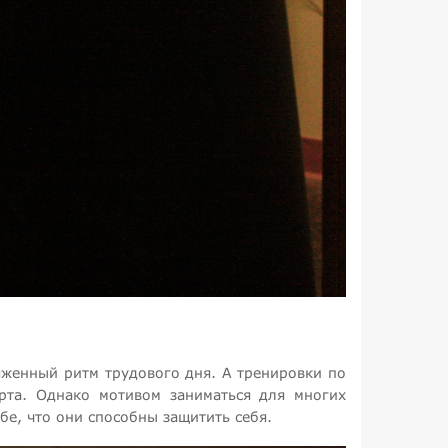
яженный ритм трудового дня. А тренировки по
рта. Однако мотивом заниматься для многих
бе, что они способны защитить себя.