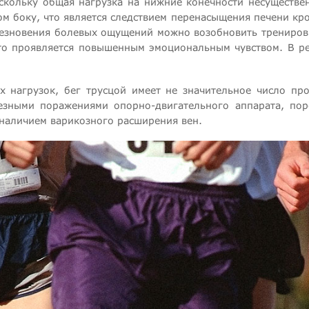
оскольку общая нагрузка на нижние конечности несуществе
м боку, что является следствием перенасыщения печени кро
счезновения болевых ощущений можно возобновить трениро
о проявляется повышенным эмоциональным чувством. В рез
х нагрузок, бег трусцой имеет не значительное число пр
езными поражениями опорно-двигательного аппарата, поро
 наличием варикозного расширения вен.