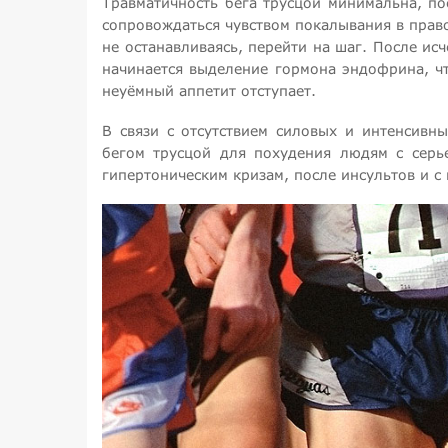
Травматичность бега трусцой минимальна, п
сопровождаться чувством покалывания в право
не останавливаясь, перейти на шаг. После и
начинается выделение гормона эндофрина, чт
неуёмный аппетит отступает.
В связи с отсутствием силовых и интенсивны
бегом трусцой для похудения людям с серь
гипертоническим кризам, после инсультов и с