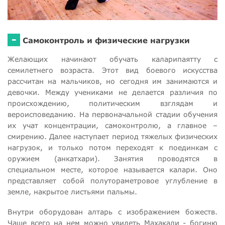
-
Самоконтроль и физические нагрузки
Желающих начинают обучать каларипаятту с
семилетнего возраста. Этот вид боевого искусства
рассчитан на мальчиков, но сегодня им занимаются и
девочки. Между учениками не делается различия по
происхождению, политическим взглядам и
вероисповеданию. На первоначальной стадии обучения
их учат концентрации, самоконтролю, а главное –
смирению. Далее наступает период тяжелых физических
нагрузок, и только потом переходят к поединкам с
оружием (анкатхари). Занятия проводятся в
специальном месте, которое называется калари. Оно
представляет собой полутораметровое углубление в
земле, накрытое листьями пальмы.
Внутри оборудован алтарь с изображением божеств.
Чаще всего на нем можно увидеть Махакали - богиню