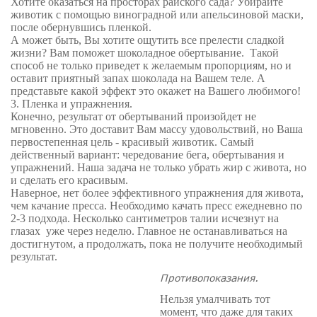
Хотите оказаться на просторах райского сада? Убирайте
животик с помощью виноградной или апельсиновой маски,
после обернувшись пленкой.
А может быть, Вы хотите ощутить все прелести сладкой
жизни? Вам поможет шоколадное обертывание.
Такой
способ не только приведет к желаемым пропорциям, но и
оставит приятный запах шоколада на Вашем теле. А
представьте какой эффект это окажет на Вашего любимого!
3. Пленка и упражнения.
Конечно, результат от обертываний произойдет не
мгновенно. Это доставит Вам массу удовольствий, но Ваша
первостепенная цель - красивый животик. Самый
действенный вариант: чередование бега, обертывания и
упражнений. Наша задача не только убрать жир с живота, но
и сделать его красивым.
Наверное, нет более эффективного упражнения для живота,
чем качание пресса. Необходимо качать пресс ежедневно по
2-3 подхода. Несколько сантиметров талии исчезнут на
глазах
уже через неделю. Главное не останавливаться на
достигнутом, а продолжать, пока не получите необходимый
результат.
Противопоказания.
Нельзя умалчивать тот
момент, что даже для таких