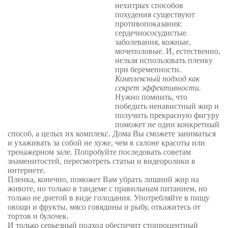
нехитрых способов
похудения существуют
противопоказания:
сердечнососудистые
заболевания, кожные,
мочеполовые. И, естественно,
нельзя использовать пленку
при беременности.
Комплексный подход как
секрет эффективности.
Нужно помнить, что
победить ненавистный жир и
получить прекрасную фигуру
поможет не один конкретный
способ, а целых их комплекс. Дома Вы сможете заниматься
и ухаживать за собой не хуже, чем в салоне красоты или
тренажерном зале. Попробуйте последовать советам
знаменитостей, пересмотреть статьи и видеоролики в
интернете.
Пленка, конечно, поможет Вам убрать лишний жир на
животе, но только в тандеме с правильным питанием, но
только не диетой в виде голодания. Употребляйте в пищу
овощи и фрукты, мясо говядины и рыбу, откажитесь от
тортов и булочек.
И только серьезный подход обеспечит стопроцентный