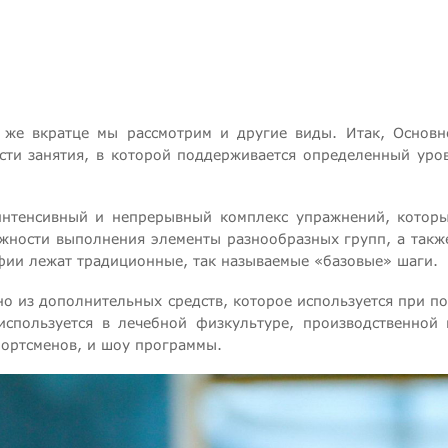
е же вкратце мы рассмотрим и другие виды. Итак, Основн
асти занятия, в которой поддерживается определенный ур
интенсивный и непрерывный комплекс упражнений, которы
жности выполнения элементы разнообразных групп, а также
афии лежат традиционные, так называемые «базовые» шаги.
но из дополнительных средств, которое используется при п
используется в лечебной физкультуре, производственной
портсменов, и шоу программы.