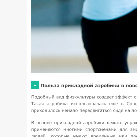
-
Польза прикладной аэробики в пов
Подобный вид физкультуры создает эффект оз
Такая аэробика использовалась еще в Сове
приходилось немало передвигаться сидя на л
В основе прикладной аэробики лежать упраж
применяются многими спортсменами для эмо
людей, которые имеют временные или пос