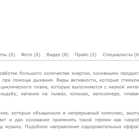
еты (0)
Фото (0)
Видео (8)
Прайс (2)
Специалисты (0
работке большого количества энергии, основными продукта
и при помощи дыхания. Виды активности, которые стимул
 циклического плана, которые выполняются с низкой инт
ходьбу, катание на лыжах, коньках, велосипеде, плав
ия, которые объединили в непрерывный комплекс, выст
факт и дал основание применять такой термин как «аэр
од музыку. Подобное направление оздоровительных эффект