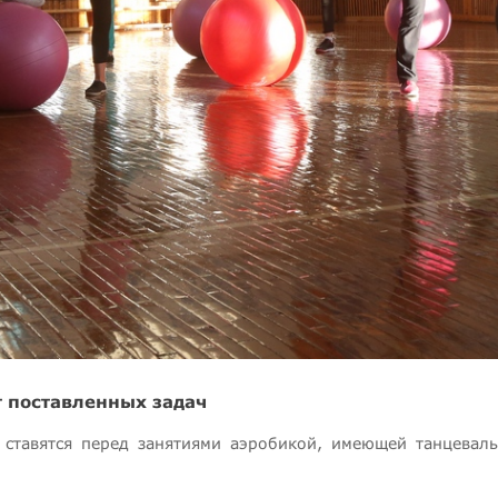
т поставленных задач
и ставятся перед занятиями аэробикой, имеющей танцевал