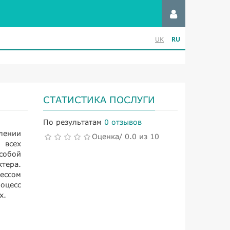
RU
UK
СТАТИСТИКА ПОСЛУГИ
По результатам
0 отзывов
лении
Оценка/ 0.0 из 10
 всех
собой
тера.
ессом
оцесс
х.