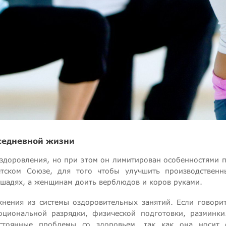
седневной жизни
доровления, но при этом он лимитирован особенностями по
тском Союзе, для того чтобы улучшить производственн
ошадях, а женщинам доить верблюдов и коров руками.
нения из системы оздоровительных занятий. Если говорит
циональной разрядки, физической подготовки, разминки
тоянные проблемы со здоровьем, так как она носит 