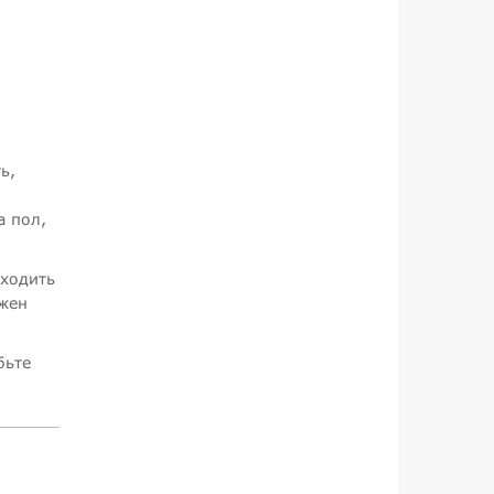
ь,
а пол,
оходить
лжен
бьте