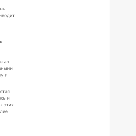
ень
иводит
ал
стал
азными
му и
ятия
сь и
ы этих
олее