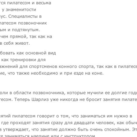
тся пилатесом и весьма
 у знаменитости
нус
.
Специалисты в
илатесом позвоночник
ным и подтянутым.
чем прямой, так как на
в себя живот.
бовать как основной вид
 как тренировки для
жнений для спортсменов конного спорта, так как в пилатес
е, что также необходимо и при езде на коне.
боли в области позвоночника, которые мучили ее долгие год
тесом. Теперь Шарлиз уже никогда не бросит занятия пилате
ятий пилатесом говорит о том, что заниматься им нужно в
 где проходят занятия сразу для двадцати человек, как обы
а утверждает, что занятие должно быть очень спокойным. Э
те заниматься наедине или с инструктором.