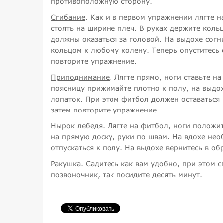
противоположную сторону.
Сгибание
. Как и в первом упражнении лягте 
стоять на ширине плеч. В руках держите коль
должны оказаться за головой. На выдохе согни
кольцом к любому колену. Теперь опуститесь 
повторите упражнение.
Приподнимание
. Лягте прямо, ноги ставьте н
поясницу прижимайте плотно к полу, на выдох
лопаток. При этом фитбол должен оставаться 
затем повторите упражнение.
Нырок лебедя
. Лягте на фитбол, ноги положи
на прямую доску, руки по швам. На вдохе нео
отпускаться к полу. На выдохе вернитесь в о
Ракушка
. Садитесь как вам удобно, при этом 
позвоночник, так посидите десять минут.