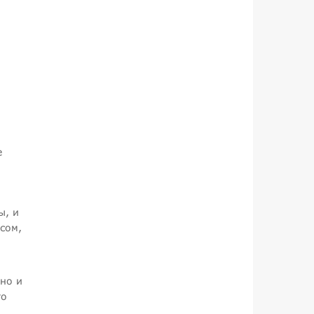
е
ы, и
сом,
чно и
то