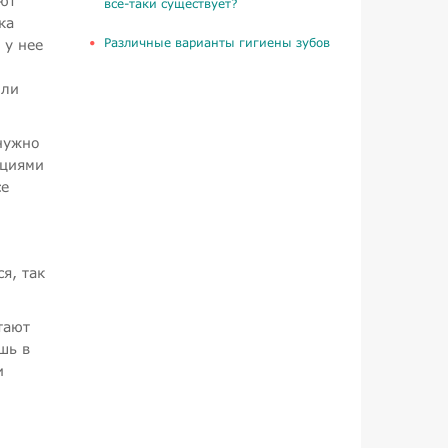
ают
все-таки существует?
ка
​Различные варианты гигиены зубов
 у нее
оли
 нужно
ициями
се
я, так
тают
шь в
и