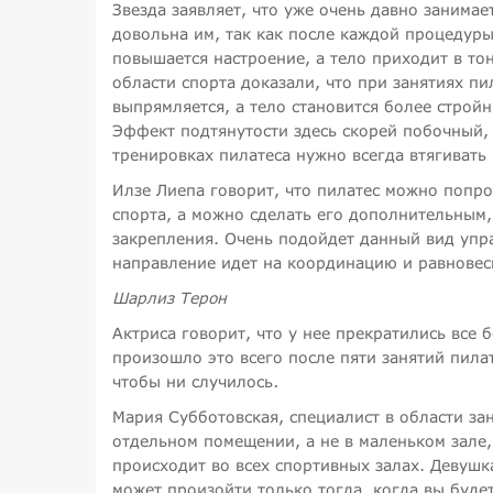
Звезда заявляет, что уже очень давно занимае
довольна им, так как после каждой процедуры
повышается настроение, а тело приходит в то
области спорта доказали, что при занятиях п
выпрямляется, а тело становится более строй
Эффект подтянутости здесь скорей побочный, 
тренировках пилатеса нужно всегда втягивать 
Илзе Лиепа говорит, что пилатес можно попро
спорта, а можно сделать его дополнительным,
закрепления. Очень подойдет данный вид упра
направление идет на координацию и равновеси
Шарлиз Терон
Актриса говорит, что у нее прекратились все 
произошло это всего после пяти занятий пила
чтобы ни случилось
.
Мария Субботовская, специалист в области зан
отдельном помещении, а не в маленьком зале,
происходит во всех спортивных залах. Девушк
может произойти только тогда, когда вы буде