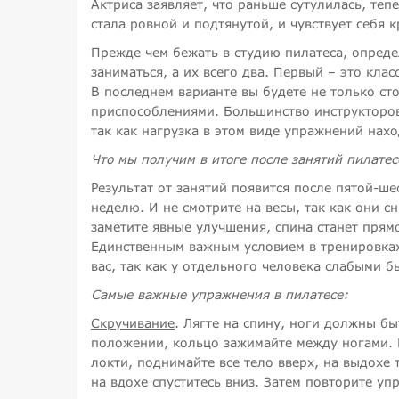
Актриса заявляет, что раньше сутулилась, теп
стала ровной и подтянутой, и чувствует себя 
Прежде чем бежать в студию пилатеса, опреде
заниматься, а их всего два. Первый – это кла
В последнем варианте вы будете не только сто
приспособлениями. Большинство инструкторов 
так как нагрузка в этом виде упражнений нах
Что мы получим в итоге после занятий пилате
Результат от занятий появится после пятой-ше
неделю. И не смотрите на весы, так как они с
заметите явные улучшения, спина станет прям
Единственным важным условием в тренировках
вас, так как у отдельного человека слабыми 
Самые важные упражнения в пилатесе:
Скручивание
. Лягте на спину, ноги должны бы
положении, кольцо зажимайте между ногами. 
локти, поднимайте все тело вверх, на выдохе 
на вдохе спуститесь вниз. Затем повторите уп