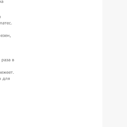
на
и
латес.
езен,
 раза в
вежеет.
о для