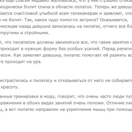
ка еще совсем недавно жаловалась, что у нее страшно отек
риодически болит спина в области лопаток. Теперь же девуш
ается счастливой улыбкой всем телекамерам и заявляет, что
 не болит. Так, какое чудо помогло актрисе? Оказывается,
месяцев назад девушка записалась на пилатес, отчего все б
упругими и стройными.
т, что пилатесом должны заниматься все, что такие занятия
о приходит в нужную форму без особых усилий. Перед репет
есом. Как заявляет девушка, пилатес помогает ей размять в
те проходит на ура.
истрастилась к пилатесу и отказываться от него не собираетс
 красоту
.
анные тренировки в моду, говорит, что очень часто люди пу
упражнения в обоих видах занятий очень похожи. Отличие ли
шц, а вот пилатес направлен на укрепление мышц при помощ