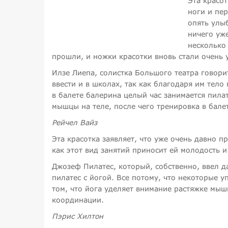
Эта красот
ноги и пе
опять улыб
ничего уже
несколько 
прошли, и ножки красотки вновь стали очень 
Илзе Лиепа, солистка Большого театра говори
ввести и в школах, так как благодаря им тел
в балете балерина целый час занимается пилат
мышцы на теле, после чего тренировка в бале
Рейчел Вайз
Эта красотка заявляет, что уже очень давно пр
как этот вид занятий приносит ей молодость и
Джозеф Пилатес, который, собственно, ввел д
пилатес с йогой. Все потому, что некоторые 
том, что йога уделяет внимание растяжке мы
координации.
Пэрис Хилтон