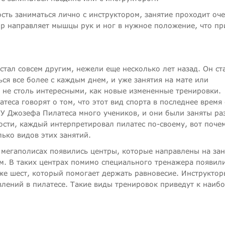
ость заниматься лично с инструктором, занятие проходит оч
ор направляет мышцы рук и ног в нужное положение, что пр
стал совсем другим, нежели еще несколько лет назад. Он ст
ся все более с каждым днем, и уже занятия на мате или
 не столь интересными, как новые измененные тренировки.
теса говорят о том, что этот вид спорта в последнее время 
 У Джозефа Пилатеса много учеников, и они были заняты р
ости, каждый интерпретировал пилатес по-своему, вот поче
ько видов этих занятий.
в мегаполисах появились центры, которые направлены на зан
м. В таких центрах помимо специального тренажера появили
же шест, который помогает держать равновесие. Инструктор
лений в пилатесе. Такие виды тренировок приведут к наиб