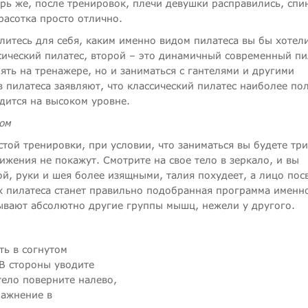
ерь же, после тренировок, плечи девушки расправились, спи
красотка просто отлично.
литесь для себя, каким именно видом пилатеса вы бы хотел
ссический пилатес, второй – это динамичный современный пи
ять на тренажере, но и заниматься с гантелями и другими
пилатеса заявляют, что классический пилатес наиболее пол
одится на высоком уровне.
сом
стой тренировки, при условии, что заниматься вы будете три
нижения не покажут. Смотрите на свое тело в зеркало, и вы
ой, руки и шея более изящными, талия похудеет, а лицо пос
 пилатеса станет правильно подобранная программа именн
бывают абсолютно другие группы мышц, нежели у другого.
ть в согнутом
В стороны уводите
тело поверните налево,
ражнение в