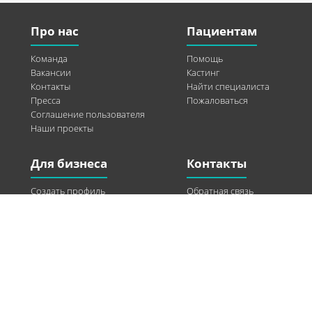
Про нас
Пациентам
Команда
Помощь
Вакансии
Кастинг
Контакты
Найти специалиста
Пресса
Пожаловаться
Соглашение пользователя
Наши проекты
Для бизнеса
Контакты
Создать профиль
Обратная связь
Рекламные возможности
Twitter
Помощь
Facebook
Найти модель
Vkontakte
Спонсорство