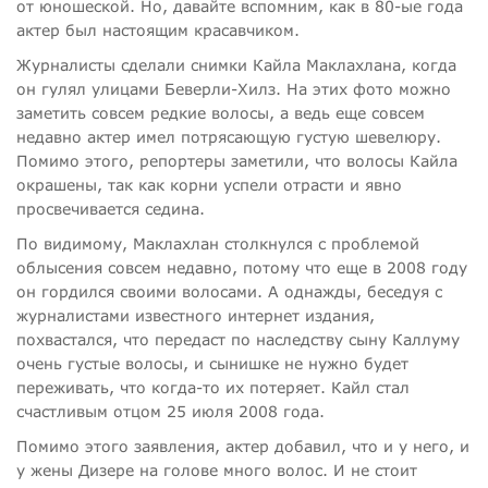
от юношеской. Но, давайте вспомним, как в 80-ые года
актер был настоящим красавчиком.
Журналисты сделали снимки Кайла Маклахлана, когда
он гулял улицами Беверли-Хилз. На этих фото можно
заметить совсем редкие волосы, а ведь еще совсем
недавно актер имел потрясающую густую шевелюру.
Помимо этого, репортеры заметили, что волосы Кайла
окрашены, так как корни успели отрасти и явно
просвечивается седина.
По видимому, Маклахлан столкнулся с проблемой
облысения совсем недавно, потому что еще в 2008 году
он гордился своими волосами. А однажды, беседуя с
журналистами известного интернет издания,
похвастался, что передаст по наследству сыну Каллуму
очень густые волосы, и сынишке не нужно будет
переживать, что когда-то их потеряет. Кайл стал
счастливым отцом 25 июля 2008 года.
Помимо этого заявления, актер добавил, что и у него, и
у жены Дизере на голове много волос. И не стоит