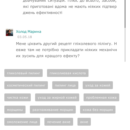
дбачуваних ситуацій. Плюс до всього, засоби,
які приготовані вдома не мають ніяких підтвер
джень ефективності
Холод Марина
03.05.18
Мене ціквить другий рецепт гліколевого пілінгу. Н
евже там не потрібно прикладати ніяких механічн
их зусиль для кращого ефекту?
гликолевый пилинг
Карімова Інна
гликолиевая кислота
04.05.18
Було б непогано ще показати кілька рецетів для
косметический пилинг
пилинг лица
уход за кожей
чутливої шкіри, якщо ці викликатимуть подразнен
ня
чистка кожи
уход за жирной кожей
проблемная кожа
морщины
разглаживание морщин
кожа без морщин
омоложение лица
лечение акне
акне