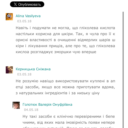
Alina Vasilyeva
03.05.18
Навіть і подумати не могла, що гліколева кислота
настільки корисна для шкіри. Так, я чула про її к
орисні властивості в очищенні відмерлих шарів ш
кіри і лікування прищів, але про те, що гліколева
кислоа розгладжує зморшки чую вперше
Керницька Сніжана
03.05.18
Не розумію навіщо використовувати куплені в ап
етці засоби, якщо все можна приготувати вдома,
з натуральних інгредієнтів і за низьку ціну
Голотюк Валерія Онуфріївна
04.05.18
Ну такі засоби є клінічно перевіреними і бепе
чними, від яких мала імовірність появи непере