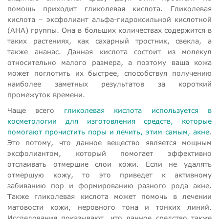
помощь приходит гликолевая кислота. Гликолевая
кислота – эксфолиант альфа-гидроксильной кислотной
(AHA) группы. Она в больших количествах содержится в
таких растениях, как сахарный тростник, свекла, а
также ананас. Данная кислота состоит из молекул
относительно малого размера, а поэтому ваша кожа
может поглотить их быстрее, способствуя получению
наиболее заметных результатов за короткий
промежуток времени.
Чаще всего
гликолевая кислота используется в
косметологии для изготовления средств, которые
помогают прочистить поры и лечить, этим самым, акне
.
Это потому, что данное вещество является мощным
эксфолиантом, который помогает эффективно
отслаивать отмершие слои кожи. Если не удалять
отмершую кожу, то это приведет к активному
забиванию пор и формированию разного рода акне.
Также гликолевая кислота может помочь в лечении
матовости кожи, неровного тона и тонких линий.
Исследования показывают, что данное средство также