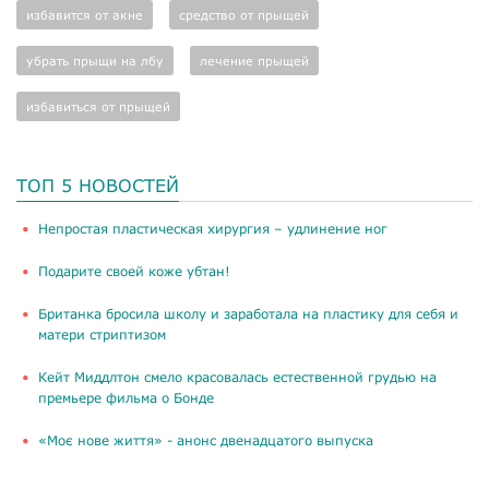
избавится от акне
средство от прыщей
убрать прыщи на лбу
лечение прыщей
избавиться от прыщей
ТОП 5 НОВОСТЕЙ
​Непростая пластическая хирургия – удлинение ног
Подарите своей коже убтан!
Британка бросила школу и заработала на пластику для себя и
матери стриптизом
Кейт Миддлтон смело красовалась естественной грудью на
премьере фильма о Бонде
«Моє нове життя» - анонс двенадцатого выпуска