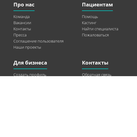
Про нас
Пациентам
Команда
Помощь
Вакансии
Кастинг
Контакты
Найти специалиста
Пресса
Пожаловаться
Соглашение пользователя
Наши проекты
Для бизнеса
Контакты
Создать профиль
Обратная связь
Рекламные возможности
Twitter
Помощь
Facebook
Найти модель
Vkontakte
Спонсорство
© 2013-2026 Q-WEL Все права защищены