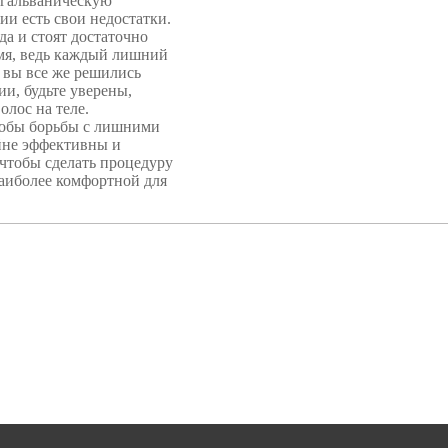
и гальваническую
и есть свои недостатки.
а и стоят достаточно
емя, ведь каждый лишний
 вы все же решились
и, будьте уверены,
олос на теле.
собы борьбы с лишними
айне эффективны и
 чтобы сделать процедуру
наиболее комфортной для