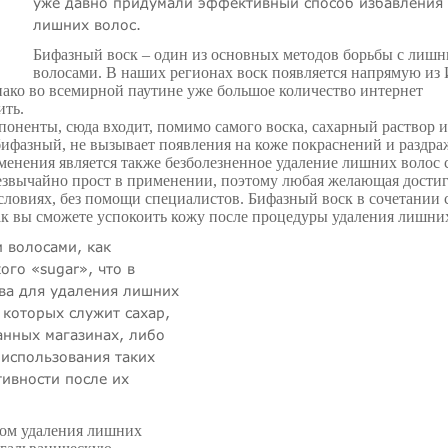
уже давно придумали эффективный способ избавления 
лишних волос.
Бифазный воск – один из основных методов борьбы с лиш
волосами. В наших регионах воск появляется напрямую из 
нако во всемирной паутине уже большое количество интернет
ить.
оненты, сюда входит, помимо самого воска, сахарный раствор и
бифазный, не вызывает появления на коже покраснений и раздра
енения является также безболезненное удаление лишних волос 
резвычайно прост в применении, поэтому любая желающая дости
ловиях, без помощи специалистов. Бифазный воск в сочетании 
ак вы сможете успокоить кожу после процедуры удаления лишних
 волосами, как
ого «sugar», что в
тва для удаления лишних
 которых служит сахар,
анных магазинах, либо
 использования таких
тивности после их
ом удаления лишних