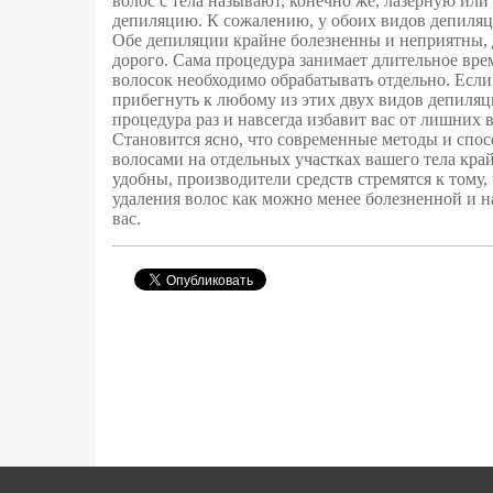
волос с тела называют, конечно же, лазерную ил
депиляцию. К сожалению, у обоих видов депиляци
Обе депиляции крайне болезненны и неприятны, д
дорого. Сама процедура занимает длительное вр
волосок необходимо обрабатывать отдельно. Если
прибегнуть к любому из этих двух видов депиляци
процедура раз и навсегда избавит вас от лишних в
Становится ясно, что современные методы и спо
волосами на отдельных участках вашего тела кр
удобны, производители средств стремятся к тому,
удаления волос как можно менее болезненной и 
вас.