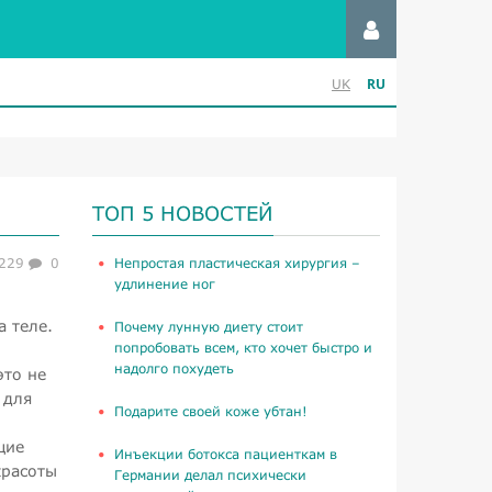
RU
UK
ТОП 5 НОВОСТЕЙ
229
0
​Непростая пластическая хирургия –
удлинение ног
и
 теле.
Почему лунную диету стоит
попробовать всем, кто хочет быстро и
надолго похудеть
это не
 для
Подарите своей коже убтан!
щие
Инъекции ботокса пациенткам в
красоты
Германии делал психически