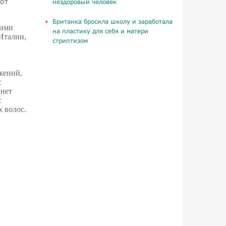
от
нездоровый человек
Британка бросила школу и заработала
ними
на пластику для себя и матери
Италии,
стриптизом
жений,
с
гнет
с
 волос.