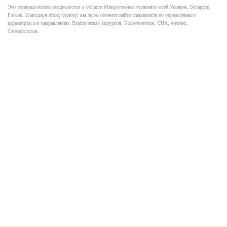
Это страница поиска специалистов в области Микротоковая терапияпо всей Украине, Беларуси,
России. Благодаря этому сервису вы легко сможете найти специалиста по определенным
параметрам и в направлениях Пластическая хирургия, Косметология, СПА, Фитнес,
Стоматология.