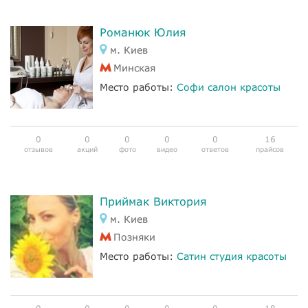
Романюк Юлия
м. Киев
Минская
Место работы:
Софи салон красоты
0
0
0
0
0
16
отзывов
акций
фото
видео
ответов
прайсов
Приймак Виктория
м. Киев
Позняки
Место работы:
Сатин студия красоты