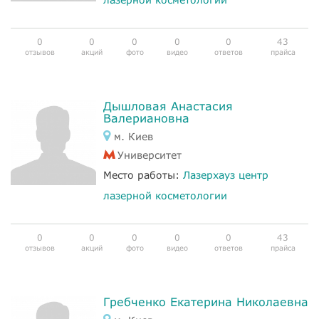
0
0
0
0
0
43
отзывов
акций
фото
видео
ответов
прайса
Дышловая Анастасия
Валериановна
м. Киев
Университет
Место работы:
Лазерхауз центр
лазерной косметологии
0
0
0
0
0
43
отзывов
акций
фото
видео
ответов
прайса
Гребченко Екатерина Николаевна