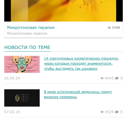
Микротоковая терапия
3199
Микротоковая терапия
НОВОСТИ ПО ТЕМЕ
14 причудливых косметических процедур,
через которые проходят знаменитости,
чтобы выглядеть так шикарно
26.05.20
4045
0
В мире эстетической медицины грядут
великие перемены
07.03.19
4529
0