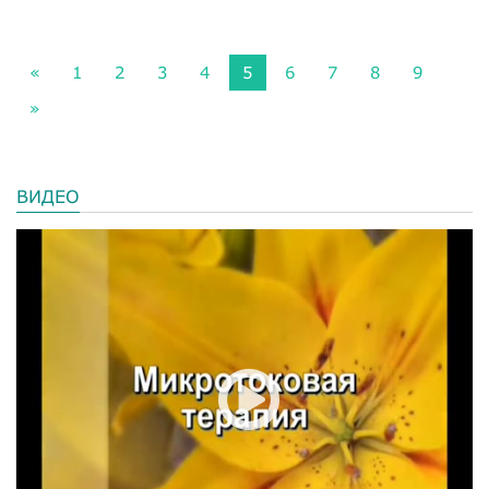
«
1
2
3
4
5
6
7
8
9
»
ВИДЕО