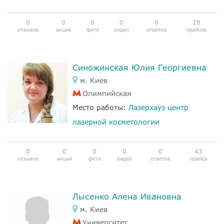
0
0
0
0
0
28
отзывов
акций
фото
видео
ответов
прайсов
Синожинская Юлия Георгиевна
м. Киев
Олимпийская
Место работы:
Лазерхауз центр
лазерной косметологии
0
0
0
0
0
43
отзывов
акций
фото
видео
ответов
прайса
Лысенко Алена Ивановна
м. Киев
Университет