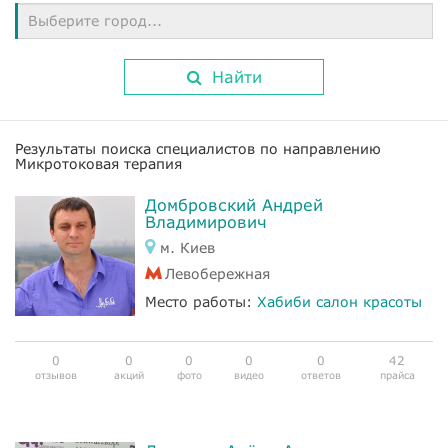
Выберите город...
Найти
Результаты поиска специалистов по направлению
Микротоковая терапия
Домбровский Андрей
Владимирович
м. Киев
Левобережная
Место работы:
Хабиби салон красоты
0
0
0
0
0
42
отзывов
акций
фото
видео
ответов
прайса