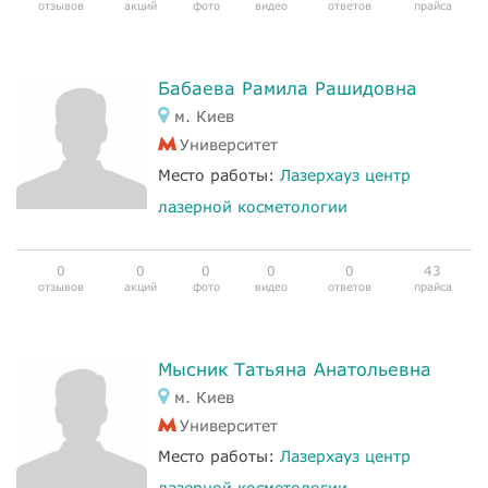
отзывов
акций
фото
видео
ответов
прайса
Бабаева Рамила Рашидовна
м. Киев
Университет
Место работы:
Лазерхауз центр
лазерной косметологии
0
0
0
0
0
43
отзывов
акций
фото
видео
ответов
прайса
Мысник Татьяна Анатольевна
м. Киев
Университет
Место работы:
Лазерхауз центр
лазерной косметологии