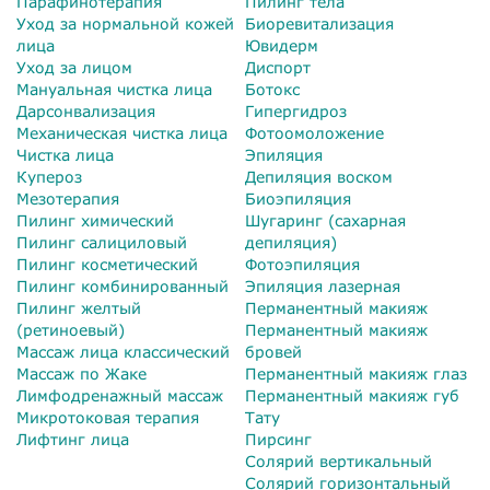
Парафинотерапия
Пилинг тела
Уход за нормальной кожей
Биоревитализация
лица
Ювидерм
Уход за лицом
Диспорт
Мануальная чистка лица
Ботокс
Дарсонвализация
Гипергидроз
Механическая чистка лица
Фотоомоложение
Чистка лица
Эпиляция
Купероз
Депиляция воском
Мезотерапия
Биоэпиляция
Пилинг химический
Шугаринг (сахарная
Пилинг салициловый
депиляция)
Пилинг косметический
Фотоэпиляция
Пилинг комбинированный
Эпиляция лазерная
Пилинг желтый
Перманентный макияж
(ретиноевый)
Перманентный макияж
Массаж лица классический
бровей
Массаж по Жаке
Перманентный макияж глаз
Лимфодренажный массаж
Перманентный макияж губ
Микротоковая терапия
Тату
Лифтинг лица
Пирсинг
Солярий вертикальный
Солярий горизонтальный