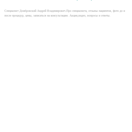
Специалист Домбровский Андрей Владимирович.Про специалиста, отзывы пациентов, фото до и
после процедур, цены, записаться на консультацию. Акции,видео, вопросы и ответы.