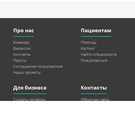
Про нас
Пациентам
Команда
Помощь
Вакансии
Кастинг
Контакты
Найти специалиста
Пресса
Пожаловаться
Соглашение пользователя
Наши проекты
Для бизнеса
Контакты
Создать профиль
Обратная связь
Рекламные возможности
Twitter
Помощь
Facebook
Найти модель
Vkontakte
Спонсорство