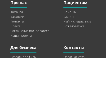
Про нас
Пациентам
Команда
Помощь
Вакансии
Кастинг
Контакты
Найти специалиста
Пресса
Пожаловаться
Соглашение пользователя
Наши проекты
Для бизнеса
Контакты
Создать профиль
Обратная связь
Рекламные возможности
Twitter
Помощь
Facebook
Найти модель
Vkontakte
Спонсорство
© 2013-2026 Q-WEL Все права защищены