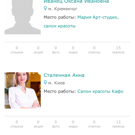
Иванец Оксана Ивановна
м. Кременчуг
Место работы:
Мария Арт-студио,
салон красоты
0
0
0
0
0
15
отзывов
акций
фото
видео
ответов
прайсов
Сталенная Анна
м. Киев
Место работы:
Салон красоты Кафо
0
0
0
0
0
12
отзывов
акций
фото
видео
ответов
прайсов