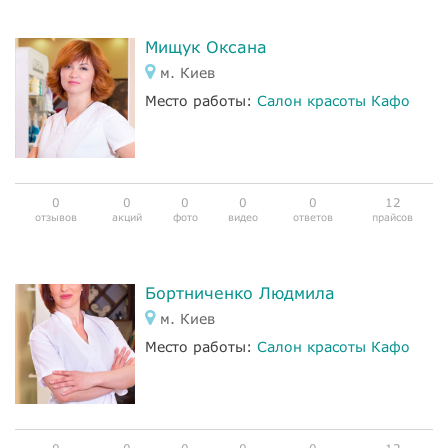
Мищук Оксана
м. Киев
Место работы:
Салон красоты Кафо
0
0
0
0
0
12
отзывов
акций
фото
видео
ответов
прайсов
Бортниченко Людмила
м. Киев
Место работы:
Салон красоты Кафо