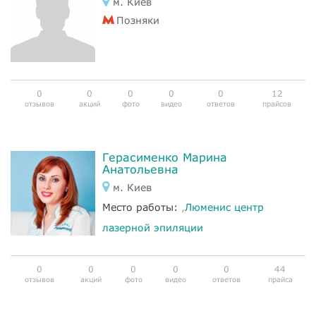
м. Киев
Позняки
0
0
0
0
0
12
отзывов
акций
фото
видео
ответов
прайсов
Герасименко Марина
Анатольевна
м. Киев
Место работы:
,
Люменис центр
лазерной эпиляции
0
0
0
0
0
44
отзывов
акций
фото
видео
ответов
прайса