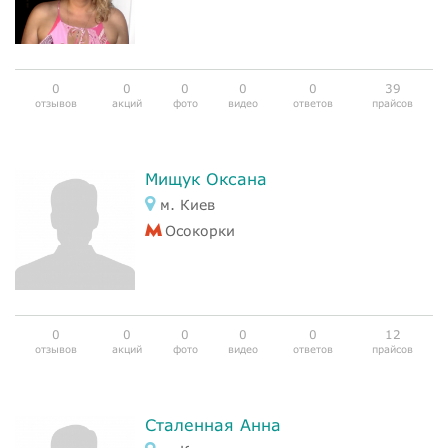
0
0
0
0
0
39
отзывов
акций
фото
видео
ответов
прайсов
Мищук Оксана
м. Киев
Осокорки
0
0
0
0
0
12
отзывов
акций
фото
видео
ответов
прайсов
Сталенная Анна