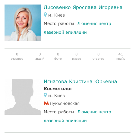
Лисовенко Ярослава Игоревна
м. Киев
Место работы:
Люменис центр
лазерной эпиляции
0
0
0
0
0
41
отзывов
акций
фото
видео
ответов
прайс
Игнатова Кристина Юрьевна
Косметолог
м. Киев
Лукьяновская
Место работы:
Люменис центр
лазерной эпиляции