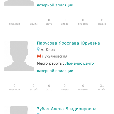
лазерной эпиляции
0
0
0
0
0
31
отзывов
акций
фото
видео
ответов
прайс
Парусова Ярослава Юрьевна
м. Киев
Лукьяновская
Место работы:
Люменис центр
лазерной эпиляции
0
0
0
0
0
31
отзывов
акций
фото
видео
ответов
прайс
Зубач Алена Владимировна