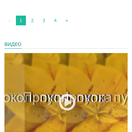
«
1
2
3
4
»
ВИДЕО