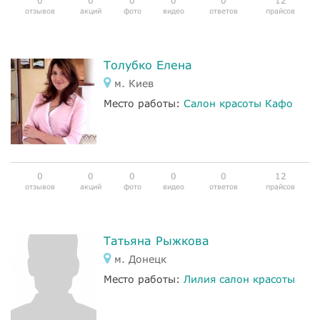
0
0
0
0
0
12
отзывов
акций
фото
видео
ответов
прайсов
Толубко Елена
м. Киев
Место работы:
Салон красоты Кафо
0
0
0
0
0
12
отзывов
акций
фото
видео
ответов
прайсов
Татьяна Рыжкова
м. Донецк
Место работы:
Лилия салон красоты