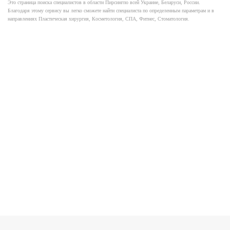
Это страница поиска специалистов в области Пирсингпо всей Украине, Беларуси, России.
Благодаря этому сервису вы легко сможете найти специалиста по определенным параметрам и в
направлениях Пластическая хирургия, Косметология, СПА, Фитнес, Стоматология.