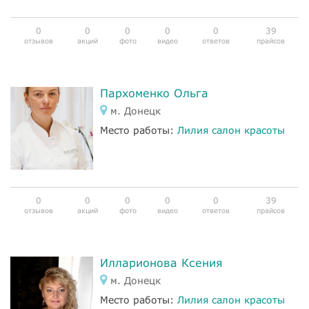
0
0
0
0
0
39
отзывов
акций
фото
видео
ответов
прайсов
Пархоменко Ольга
м. Донецк
Место работы:
Лилия салон красоты
0
0
0
0
0
39
отзывов
акций
фото
видео
ответов
прайсов
Илларионова Ксения
м. Донецк
Место работы:
Лилия салон красоты