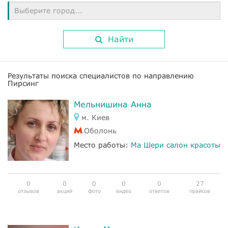
Выберите город...
Найти
Результаты поиска специалистов по направлению
Пирсинг
Мельнишина Анна
м. Киев
Оболонь
Место работы:
Ма Шери салон красоты
0
0
0
0
0
27
отзывов
акций
фото
видео
ответов
прайсов