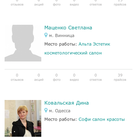
отзывов
акций
фото
видео
ответов
прайсов
Маценко Светлана
м. Винница
Место работы:
Альта Эстетик
косметологический салон
0
0
0
0
0
39
отзывов
акций
фото
видео
ответов
прайсов
Ковальская Дина
м. Одесса
Место работы:
Софи салон красоты