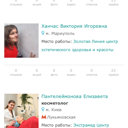
0
0
0
0
0
23
отзывов
акций
фото
видео
ответов
прайса
Ханчас Виктория Игоревна
м. Мариуполь
Место работы:
Золотая Линия центр
эстетического здоровья и красоты
0
0
0
0
0
23
отзывов
акций
фото
видео
ответов
прайса
Пантелеймонова Елизавета
косметолог
м. Киев
Лукьяновская
Место работы:
Экстрамед Центр