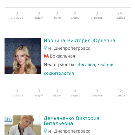
0
0
0
0
0
24
отзывов
акций
фото
видео
ответов
прайса
Ивонина Виктория Юрьевна
м. Днепропетровск
Вокзальная
Место работы:
Веслава, частная
косметология
0
0
0
0
0
22
отзывов
акций
фото
видео
ответов
прайса
Демьяненко Виктория
Витальевна
м. Днепропетровск