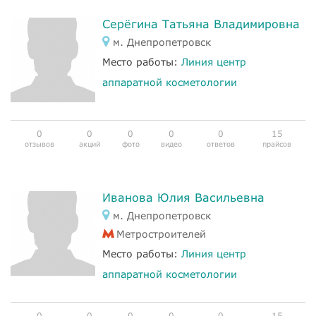
Серёгина Татьяна Владимировна
м. Днепропетровск
Место работы:
Линия центр
аппаратной косметологии
0
0
0
0
0
15
отзывов
акций
фото
видео
ответов
прайсов
Иванова Юлия Васильевна
м. Днепропетровск
Метростроителей
Место работы:
Линия центр
аппаратной косметологии
0
0
0
0
0
15