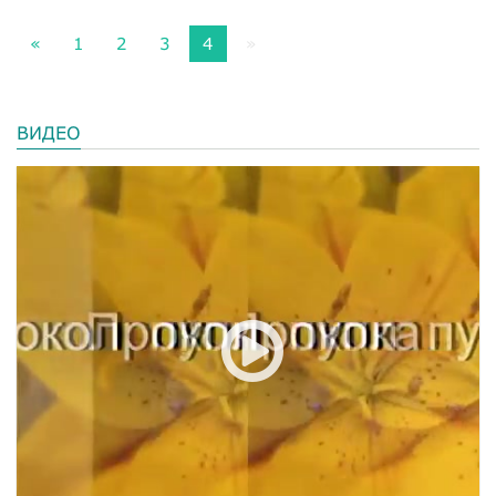
«
1
2
3
4
»
ВИДЕО