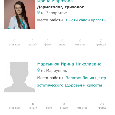
Ирина Морозова
Дерматолог, трихолог
м. Запорожье
Место работы:
Бьюти салон красоты
0
0
0
0
0
7
отзывов
акций
фото
видео
ответов
прайсов
Мартынюк Ирина Николаевна
м. Мариуполь
Место работы:
Золотая Линия центр
эстетического здоровья и красоты
0
0
0
0
0
23
отзывов
акций
фото
видео
ответов
прайса