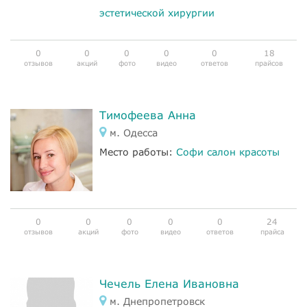
эстетической хирургии
0
0
0
0
0
18
отзывов
акций
фото
видео
ответов
прайсов
Тимофеева Анна
м. Одесса
Место работы:
Софи салон красоты
0
0
0
0
0
24
отзывов
акций
фото
видео
ответов
прайса
Чечель Елена Ивановна
м. Днепропетровск