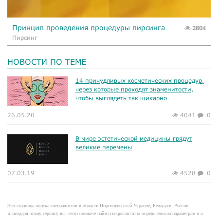
Принцип проведения процедуры пирсинга
2804
Пирсинг
НОВОСТИ ПО ТЕМЕ
14 причудливых косметических процедур,
через которые проходят знаменитости,
чтобы выглядеть так шикарно
26.05.20
4041
0
В мире эстетической медицины грядут
великие перемены
07.03.19
4528
0
Это страница поиска специалистов в области Пирсингпо всей Украине, Беларуси, России.
Благодаря этому сервису вы легко сможете найти специалиста по определенным параметрам и в