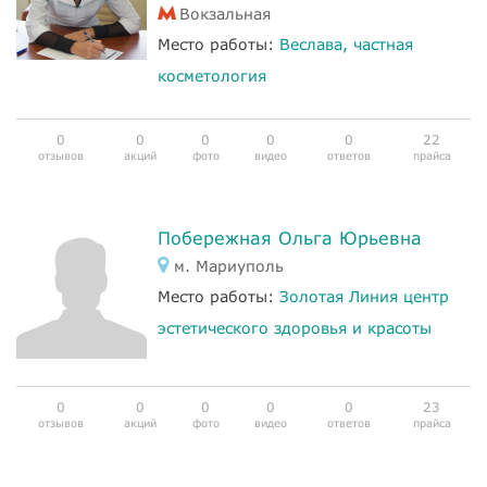
Вокзальная
Место работы:
Веслава, частная
косметология
0
0
0
0
0
22
отзывов
акций
фото
видео
ответов
прайса
Побережная Ольга Юрьевна
м. Мариуполь
Место работы:
Золотая Линия центр
эстетического здоровья и красоты
0
0
0
0
0
23
отзывов
акций
фото
видео
ответов
прайса