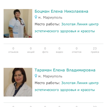
Боцман Елена Николаевна
м. Мариуполь
Место работы:
Золотая Линия центр
эстетического здоровья и красоты
0
0
0
0
0
23
отзывов
акций
фото
видео
ответов
прайса
Тараман Елена Владимировна
м. Мариуполь
Место работы:
Золотая Линия центр
эстетического здоровья и красоты