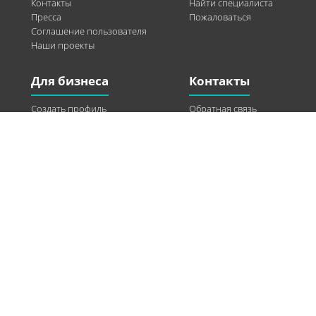
Контакты
Найти специалиста
Пресса
Пожаловаться
Соглашение пользователя
Наши проекты
Для бизнеса
Контакты
Создать профиль
Обратная связь
Рекламные возможности
Twitter
Помощь
Facebook
Найти модель
Vkontakte
Спонсорство
© 2013-2026 Q-WEL Все права защищены
Інформація на сайті q-wel.com призначена тільки для ознайомлення. Описані
методи самостійно використовувати не рекомендується. Всі права на матеріали,
розміщені на сайті q-wel.com охороняються відповідно до законодавства