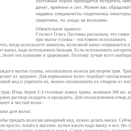
состоянии порой приходится потратить нем
денег, времени и сил. Можем вас обрадоват
недавно специалисты поделились некоторы
секретами, по уходу за волосами.
Обязательное правило
Стилист Ольга Ластивка рассказала, что самое
при мытье головы – постоянно использовать
что, когда используете шампунь, волосяной канал открывается и
т канал, надо использовать бальзам. Если использовать алгоритм
и, более послушными и здоровыми. Поэтому лучше всего выбира
аждого мытья головы, ополаскивать волосы раствором трав. Тра
делает их здоровее. Для нормальных волос подойдет ополаскива
ровый вид и укрепить их, можно ополаскивать их отваром из лоп
рав. Итак, берем 2-3 столовые ложки травы, заливаем 300 мл. к
 нужно раствор охладить и процедить. Для ополаскивания отвар 
кнет в чистый волос.
ски для волос
обы придать волосам шикарный вид, нужно делать маски. Сейча
им просто, пошёл в магазин, купил какую надо маску и все. Но 
его использовать народные маски. Самая лучшая маска получаетс