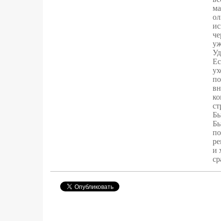
ма
ол
ис
че
уж
Уд
Ес
ух
по
вн
ко
ст
Бы
Бы
по
ре
и 
ср