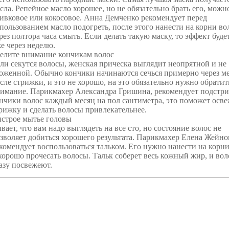
сла. Репейное масло хорошее, но не обязательно брать его, можно
ивковое или кокосовое. Анна Демченко рекомендует перед
пользованием масло подогреть, после этого нанести на корни вол
рез полтора часа смыть. Если делать такую маску, то эффект буде
е через неделю.
елите внимание кончикам волос
ли секутся волосы, женская прическа выглядит неопрятной и не
оженной. Обычно кончики начинаются сечься примерно через м
сле стрижки, и это не хорошо, на это обязательно нужно обратит
имание. Парикмахер Александра Гришина, рекомендует подстри
нчики волос каждый месяц на пол сантиметра, это поможет осв
рижку и сделать волосы привлекательнее.
строе мытье головы
вает, что вам надо выглядеть на все сто, но состояние волос не
зволяет добиться хорошего результата. Парикмахер Елена Жейно
комендует воспользоваться тальком. Его нужно нанести на корни
хорошо прочесать волосы. Тальк соберет весь кожный жир, и во
азу посвеже
ют.