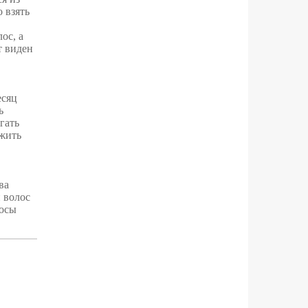
 взять
ос, а
т виден
есяц
ь
гать
ежить
ва
 волос
лосы