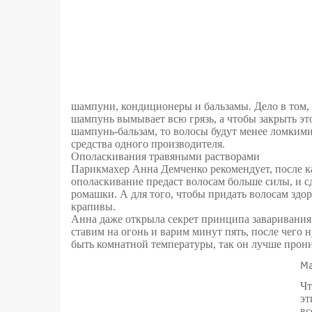
шампуни, кондиционеры и бальзамы. Дело в том, 
шампунь вымывает всю грязь, а чтобы закрыть это
шампунь-бальзам, то волосы будут менее ломким
средства одного производителя.
Ополаскивания травяными растворами
Парикмахер Анна Демченко рекомендует, после к
ополаскивание предаст волосам больше силы, и с
ромашки. А для того, чтобы придать волосам здо
крапивы.
Анна даже открыла секрет принципа заваривания т
ставим на огонь и варим минут пять, после чего
быть комнатной температуры, так он лучше прони
Ма
Чт
эт
вс