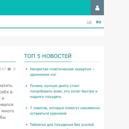
RU
UK
ТОП 5 НОВОСТЕЙ
147
0
​Непростая пластическая хирургия –
удлинение ног
ратить
Почему лунную диету стоит
попробовать всем, кто хочет быстро и
себя в
надолго похудеть
 и
ивался
​7 советов, которые помогут неизменно
 много
оставаться красивой
обы
Таблетка для похудения без усилий