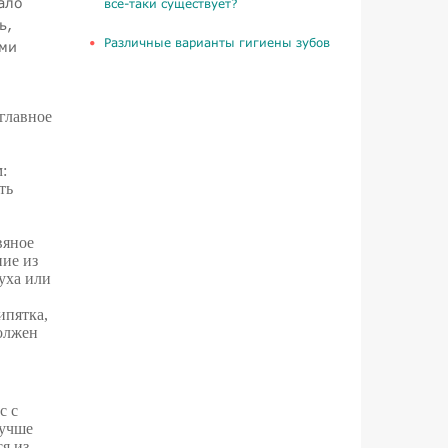
ало
все-таки существует?
ь,
​Различные варианты гигиены зубов
ми
 главное
:
ть
вяное
ние из
уха или
ипятка,
должен
с с
лучше
я из