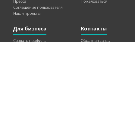
Пресса
Пожаловаться
Соглашение пользователя
Наши проекты
Для бизнеса
Контакты
Создать профиль
Обратная связь
Рекламные возможности
Twitter
Помощь
Facebook
Найти модель
Vkontakte
Спонсорство
© 2013-2026 Q-WEL Все права защищены
Інформація на сайті q-wel.com призначена тільки для ознайомлення. Описані
методи самостійно використовувати не рекомендується. Всі права на матеріали,
розміщені на сайті q-wel.com охороняються відповідно до законодавства
України.
«агробизнес»