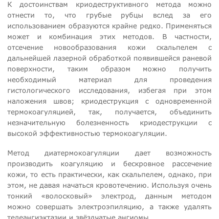
К достоинствам криодеструктивного метода можно
отнести то, что грубые рубцы вслед за его
использованием образуются крайне редко. Применяться
может и комбинация этих методов. В частности,
отсечение новообразования кожи скальпелем с
дальнейшей лазерной обработкой появившейся раневой
поверхности, таким образом можно получить
необходимый материал для проведения
гистологического исследования, избегая при этом
наложения швов; криодеструкция с одновременной
термокоагуляцией, так, получается, объединить
незначительную болезненность криодеструкции с
высокой эффективностью термокоагуляции.
Метод диатермокоагуляции дает возможность
производить коагуляцию и бескровное рассечение
кожи, то есть практически, как скальпелем, однако, при
этом, не давая начаться кровотечению. Используя очень
тонкий «волосковый» электрод, данным методом
можно совершать электроэпиляцию, а также удалять
телеангиэктазии и звёздчатые ангиомы.