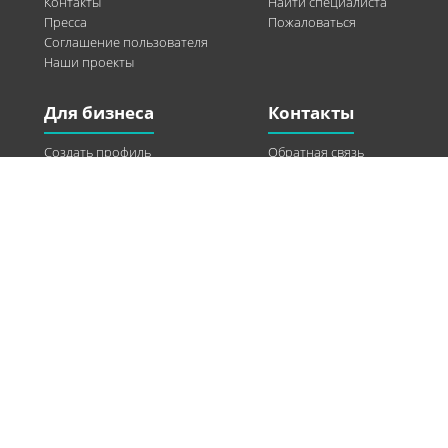
Контакты
Найти специалиста
Пресса
Пожаловаться
Соглашение пользователя
Наши проекты
Для бизнеса
Контакты
Создать профиль
Обратная связь
Рекламные возможности
Twitter
Помощь
Facebook
Найти модель
Vkontakte
Спонсорство
© 2013-2026 Q-WEL Все права защищены
Інформація на сайті q-wel.com призначена тільки для ознайомлення. Описані
методи самостійно використовувати не рекомендується. Всі права на матеріали,
розміщені на сайті q-wel.com охороняються відповідно до законодавства
України.