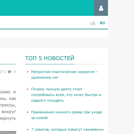
RU
UK
ТОП 5 НОВОСТЕЙ
271
0
​Непростая пластическая хирургия –
удлинение ног
Почему лунную диету стоит
асиво и
попробовать всем, кто хочет быстро и
ны, как
надолго похудеть
трессы,
 вокруг
Применение ночного крема при уходе
вернуть
за кожей
​7 советов, которые помогут неизменно