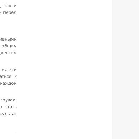
, так и
и перед
тивными
д общим
иентом
 но эти
аться к
 каждой
грузок,
о стать
зультат