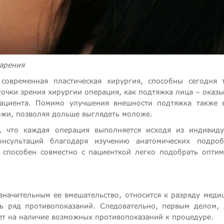
тарения
 современная пластическая хирургия, способны сегодня 
точки зрения хирургии операция, как подтяжка лица – оказы
циента. Помимо улучшения внешности подтяжка также 
ожи, позволяя дольше выглядеть моложе.
, что каждая операция выполняется исходя из индивид
нсультаций благодаря изучению анатомических подроб
и способен совместно с пациенткой легко подобрать опти
значительным ее вмешательство, относится к разряду меди
ть ряд противопоказаний. Следовательно, первым делом,
ет на наличие возможных противопоказаний к процедуре.