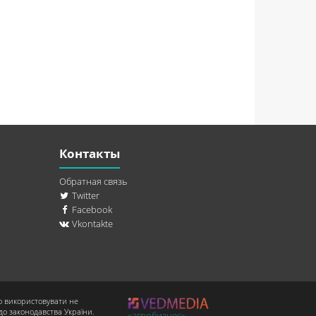
Контакты
Обратная связь
Twitter
Facebook
Vkontakte
о використовувати не
до законодавства України.
«агробизнес»