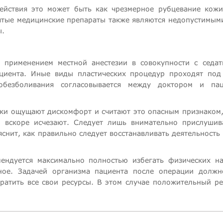
ействия это может быть как чрезмерное рубцевание кожи
ятые медицинские препараты также являются недопустимым
ы.
 применением местной анестезии в совокупности с седа
циента. Иные виды пластических процедур проходят по
безболивания согласовывается между доктором и пац
тки ощущают дискомфорт и считают это опасным признаком,
и вскоре исчезают. Следует лишь внимательно прислушив
снит, как правильно следует восстанавливать деятельность
ендуется максимально полностью избегать физических на
ное. Задачей организма пациента после операции должн
ратить все свои ресурсы. В этом случае положительный ре