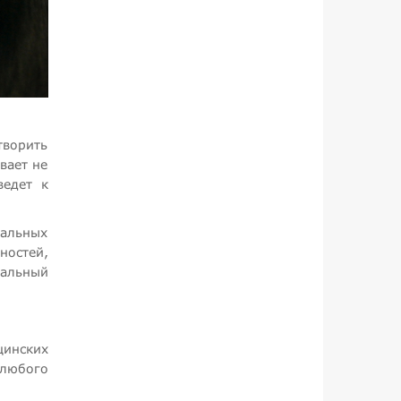
творить
вает не
ведет к
уальных
ностей,
мальный
цинских
 любого