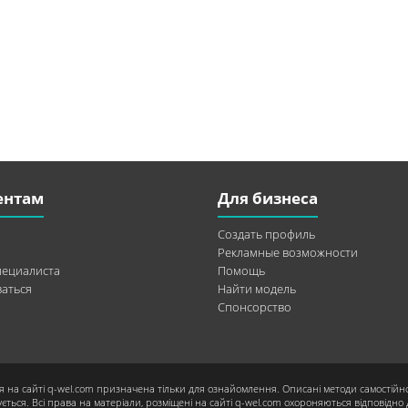
ентам
Для бизнеса
Создать профиль
Рекламные возможности
пециалиста
Помощь
аться
Найти модель
Спонсорство
я на сайті q-wel.com призначена тільки для ознайомлення. Описані методи самостійн
ється. Всі права на матеріали, розміщені на сайті q-wel.com охороняються відповідно 