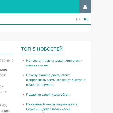
RU
UK
ТОП 5 НОВОСТЕЙ
759
0
​Непростая пластическая хирургия –
удлинение ног
нове
вая
Почему лунную диету стоит
попробовать всем, кто хочет быстро и
надолго похудеть
ок
ющих
Подарите своей коже убтан!
Инъекции ботокса пациенткам в
вых,
Германии делал психически
ления.