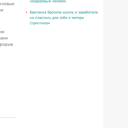
нездоровый человек
воловые
ля
Британка бросила школу и заработала
на пластику для себя и матери
стриптизом
ии
кани
прорыв