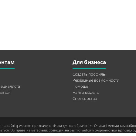
ентам
Для бизнеса
Создать профиль
Рекламные возможности
пециалиста
Помощь
аться
Найти модель
Спонсорство
я на сайті q-wel.com призначена тільки для ознайомлення. Описані методи самостійн
ється. Всі права на матеріали, розміщені на сайті q-wel.com охороняються відповідно 