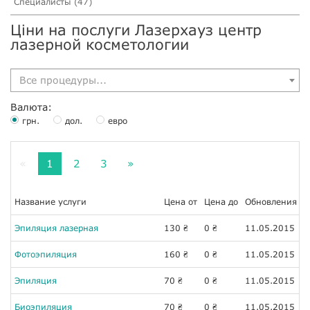
Специалисты (47)
Ціни на послуги Лазерхауз центр
лазерной косметологии
Все процедуры...
Валюта:
грн.
дол.
евро
«
1
2
3
»
Название услуги
Цена от
Цена до
Обновления
Эпиляция лазерная
130
0
11.05.2015
₴
₴
Фотоэпиляция
160
0
11.05.2015
₴
₴
Эпиляция
70
0
11.05.2015
₴
₴
Биоэпиляция
70
0
11.05.2015
₴
₴