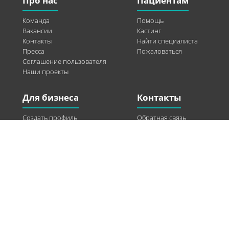
Про нас
Пациентам
Команда
Помощь
Вакансии
Кастинг
Контакты
Найти специалиста
Пресса
Пожаловаться
Соглашение пользователя
Наши проекты
Для бизнеса
Контакты
Создать профиль
Обратная связь
Рекламные возможности
Twitter
Помощь
Facebook
Найти модель
Vkontakte
Спонсорство
© 2013-2026 Q-WEL Все права защищены