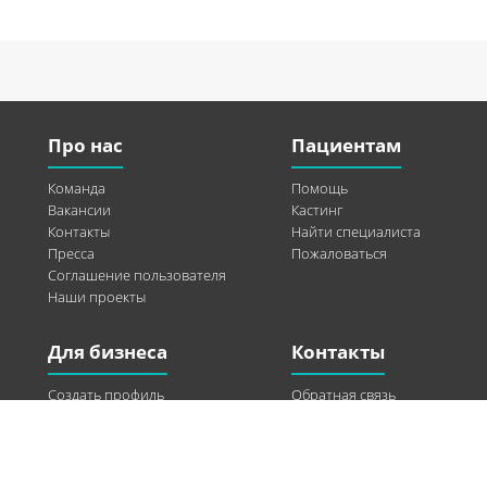
Про нас
Пациентам
Команда
Помощь
Вакансии
Кастинг
Контакты
Найти специалиста
Пресса
Пожаловаться
Соглашение пользователя
Наши проекты
Для бизнеса
Контакты
Создать профиль
Обратная связь
Рекламные возможности
Twitter
Помощь
Facebook
Найти модель
Vkontakte
Спонсорство