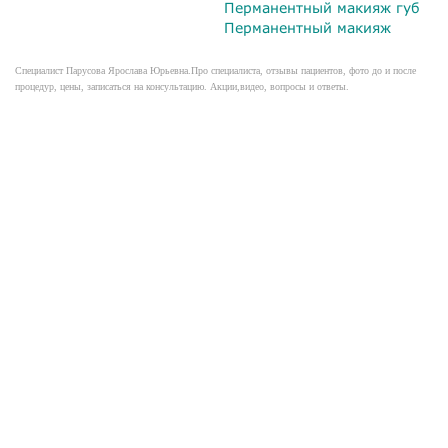
Перманентный макияж губ
Перманентный макияж
Специалист Парусова Ярослава Юрьевна.Про специалиста, отзывы пациентов, фото до и после
процедур, цены, записаться на консультацию. Акции,видео, вопросы и ответы.