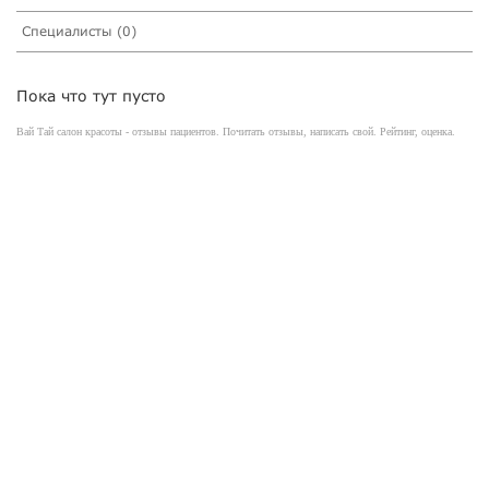
Специалисты (0)
Пока что тут пусто
Вай Тай салон красоты - отзывы пациентов. Почитать отзывы, написать свой. Рейтинг, оценка.