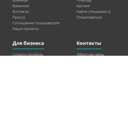
Команда
Помощь
Вакансии
Кастинг
Контакты
Найти специалиста
Пресса
Пожаловаться
Соглашение пользователя
Наши проекты
Для бизнеса
Контакты
Создать профиль
Обратная связь
Рекламные возможности
Twitter
Помощь
Facebook
Найти модель
Vkontakte
Спонсорство
© 2013-2026 Q-WEL Все права защищены
Інформація на сайті q-wel.com призначена тільки для ознайомлення. Описані