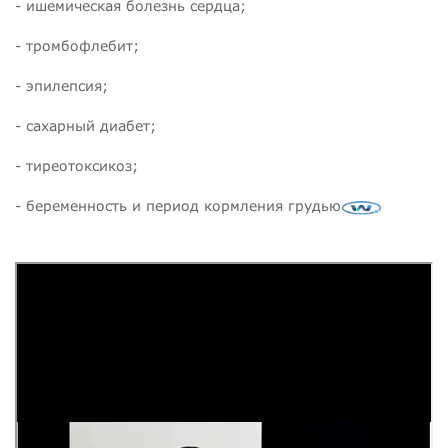
- ишемическая болезнь сердца;
- тромбофлебит;
- эпилепсия;
- сахарный диабет;
- тиреотоксикоз;
- беременность и период кормления грудью