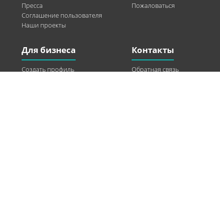
Пресса
Пожаловаться
Соглашение пользователя
Наши проекты
Для бизнеса
Контакты
Создать профиль
Обратная связь
Рекламные возможности
Twitter
Помощь
Facebook
Найти модель
Vkontakte
Спонсорство
© 2013-2026 Q-WEL Все права защищены
Інформація на сайті q-wel.com призначена тільки для ознайомлення. Описані
методи самостійно використовувати не рекомендується. Всі права на матеріали,
розміщені на сайті q-wel.com охороняються відповідно до законодавства
України.