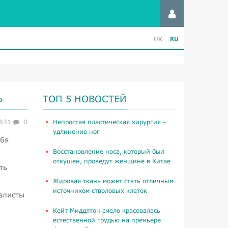
RU
UK
Ь
ТОП 5 НОВОСТЕЙ
831
0
​Непростая пластическая хирургия –
удлинение ног
ебя
Восстановление носа, который был
откушен, проведут женщине в Китае
ть
Жировая ткань может стать отличным
источником стволовых клеток
иалисты
Кейт Миддлтон смело красовалась
естественной грудью на премьере