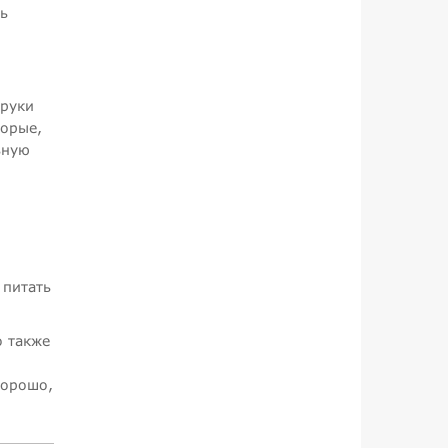
ть
 руки
торые,
ьную
 питать
о также
хорошо,