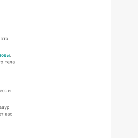
 это
оловы
.
го тела
есс и
едур
т вас