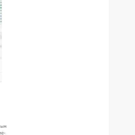
ным
ие-