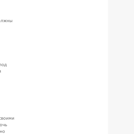
должны
под
м
своими
очь
чно