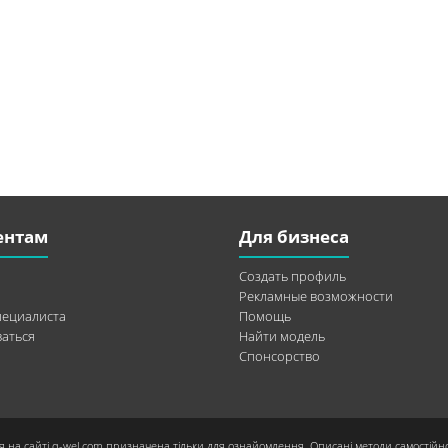
ентам
Для бизнеса
Создать профиль
Рекламные возможности
пециалиста
Помощь
аться
Найти модель
Спонсорство
я на сайті q-wel.com призначена тільки для ознайомлення. Описані методи самостійн