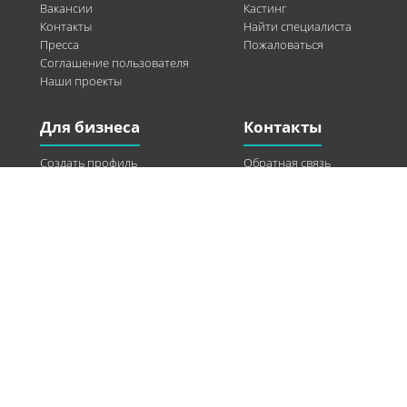
Вакансии
Кастинг
Контакты
Найти специалиста
Пресса
Пожаловаться
Соглашение пользователя
Наши проекты
Для бизнеса
Контакты
Создать профиль
Обратная связь
Рекламные возможности
Twitter
Помощь
Facebook
Найти модель
Vkontakte
Спонсорство
© 2013-2026 Q-WEL Все права защищены
Інформація на сайті q-wel.com призначена тільки для ознайомлення. Описані
методи самостійно використовувати не рекомендується. Всі права на матеріали,