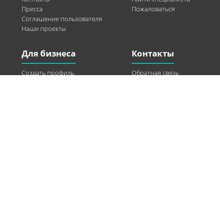
Пресса
Пожаловаться
Соглашение пользователя
Наши проекты
Для бизнеса
Контакты
Создать профиль
Обратная связь
Рекламные возможности
Twitter
Помощь
Facebook
Найти модель
Vkontakte
Спонсорство
© 2013-2026 Q-WEL Все права защищены
Інформація на сайті q-wel.com призначена тільки для ознайомлення. Описані
методи самостійно використовувати не рекомендується. Всі права на матеріали,
розміщені на сайті q-wel.com охороняються відповідно до законодавства
України.