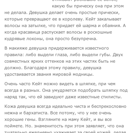
какую бы прическу она при этом
не делала. Девушка делает очень простые прически,
которые превращают ее в королеву. Кейт закалывает
волосы на затылке, что придает ей шарма и обаяния. А
когда красавица распускает волосы в роскошные
кудрявые локоны, она просто безупречна.
В макияже девушка придерживается известного
правила: либо выдели глаза, либо выдели губы. Двух
совместных ярких оттенков на этих частях быть не
должно. Благодаря этому правилу, девушка
удостаивается звания мировой модницы.
Очень часто Кейт можно видеть в шляпке, при чем
всегда в разных. Она умудряется подобрать шляпку под
наряд так, что ей завидуют даже известные стилисты.
Кожа девушка всегда идеально чиста и беспрекословно
нежна и бархатиста. Все потому, что у нее очень
хорошие гены. Взгляните на маму Кейт, и вы все
поймете. Но. знаменитость при этом заявляет, что она
тщательно ежедневно ухаживает за своей кожей, делая