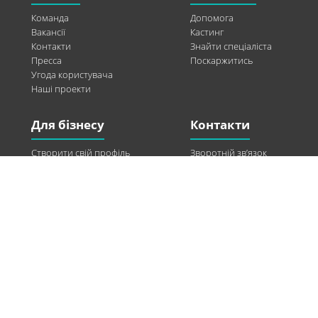
Команда
Допомога
Вакансії
Кастинг
Контакти
Знайти спеціаліста
Пресса
Поскаржитись
Угода користувача
Наші проекти
Для бізнесу
Контакти
Створити свій профіль
Зворотній зв’язок
Рекламні можливості
Twitter
Допомога
Facebook
Знайти модель
Vkontakte
Спонсорство
© 2013-2026 Q-WEL Всі права захищені