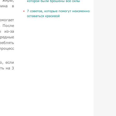
 жиры,
которой были брошены все силы
рина в
​7 советов, которые помогут неизменно
оставаться красивой
омогает
. После
 из-за
вредные
реблять
процесс
о, если
ть на 3