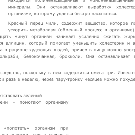
находится полиненасыщенные и мононенасыщенные
минералы. Они останавливают выработку холесте
организме, которому удается быстро насытиться.
Красный перец чили, содержит вещество, которое п
ускорить метаболизм (обменный процесс в организме)
цать минут организм начинает усиленно сжигать жиры
ся аллицин, который помогает уменьшить холестерин и 
ма в рационе худеющих людей, причем в пищу можно упот
ольраби, белокочанная, брокколи. Она останавливает 
едство, поскольку в нем содержится омега три. Известн
и раза в неделю, через пару-тройку месяцев можно похуде
утствовать зеленый
еин – помогают организму
т «попотеть» организм при
ьше энергии, чем в случае с