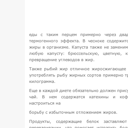
еды с таким перцем примерно через двад
термогенного эффекта. В чесноке содержит
жиры в организме. Капуста также не замени
любую капусту: брюссельскую, цветную, к
превращение углеводов в жир.
Также рыбий жир отличное жиросжигающее ср
употреблять рыбу жирных сортов примерно тр
килограмма.
Еще в каждой диете обязательно должен прис
чай. В нем содержатся катехины и коф
настроиться на
борьбу с избыточным отложением жиров.
Продукты, содержащие белок заставляю
переваривании, что помогает истратить бол