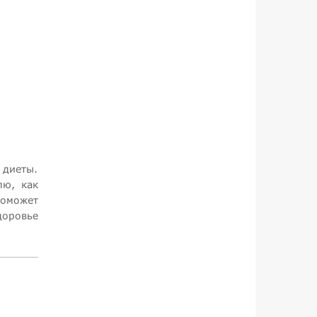
 диеты.
лю, как
поможет
доровье