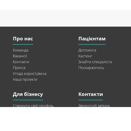
Про нас
Пацієнтам
Команда
Допомога
Вакансії
Кастинг
Контакти
Знайти спеціаліста
Пресса
Поскаржитись
Угода користувача
Наші проекти
Для бізнесу
Контакти
Створити свій профіль
Зворотній зв’язок
Рекламні можливості
Twitter
Допомога
Facebook
Знайти модель
Vkontakte
Спонсорство