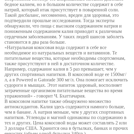
бедное калием, но в большом количестве содержит в себе
натрий, который итак присутствует в поваренной соли.
Такой дисбаланс, несомненно, вреден для здоровья, это
подтвердили прошлые исследования. Тогда эксперты
обнаружили, что пища с высоким содержанием натрия и
пониженным содержанием калия приводит к различным
сердечным заболеваниям. У таких людей шансов заболеть
становится в два раза больше.
«Натуральная кокосовая вода содержит в себе все
необходимое из натуральных веществ и витаминов. Те
питательные вещества, которые необходимы спортсменам,
также присутствуют в ней в достаточном количестве.
Например, содержание калия в 5 раз превышает, чем у
других спортивных напитков. В кокосовой воде ее 1500мг/
л, а в
Powered
и
Gatorade
300 мг/л.
Она помогает исключить
судороги в мышцах. Этот напиток здоровый, восполняет
затраченные организмом питательные вещества во время
упражнений» - говорит Ч. Бхаттачария.
В кокосовом напитке также обнаружено множество
антиоксидантов. Калия здесь содержится намного больше,
чем в банане. А натрия меньше, чем у других спортивных
напитков. Углеводы и магний одинаковы по содержанию в
тех и других. Цена кокосовой воды может составлять 2 или
3 доллара США. Хранится она в бутылках, банках и прочих
емкостях (объем одной бутылки 340гр.).