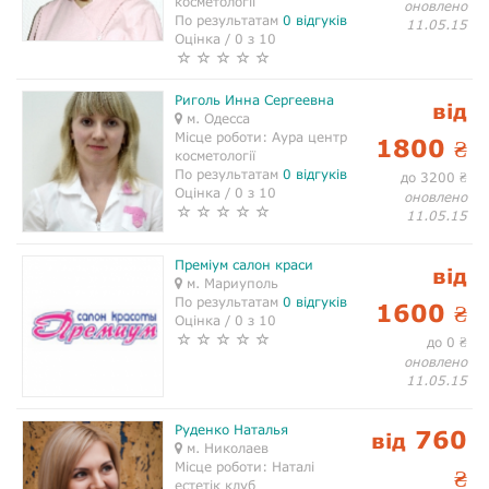
косметології
оновлено
По результатам
0 відгуків
11.05.15
Оцінка / 0 з 10
Риголь Инна Сергеевна
від
м. Одесса
Місце роботи:
Аура центр
1800
₴
косметології
По результатам
0 відгуків
до 3200
₴
Оцінка / 0 з 10
оновлено
11.05.15
Преміум салон краси
від
м. Мариуполь
По результатам
0 відгуків
1600
₴
Оцінка / 0 з 10
до 0
₴
оновлено
11.05.15
Руденко Наталья
760
від
м. Николаев
Місце роботи:
Наталі
₴
естетік клуб