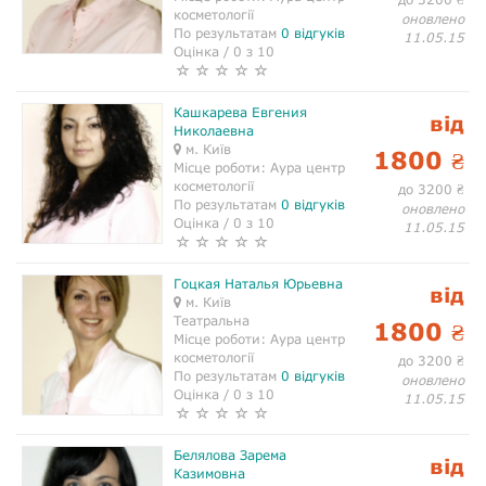
косметології
оновлено
По результатам
0 відгуків
11.05.15
Оцінка / 0 з 10
Кашкарева Евгения
від
Николаевна
м. Київ
1800
₴
Місце роботи:
Аура центр
косметології
до 3200
₴
По результатам
0 відгуків
оновлено
Оцінка / 0 з 10
11.05.15
Гоцкая Наталья Юрьевна
від
м. Київ
Театральна
1800
₴
Місце роботи:
Аура центр
косметології
до 3200
₴
По результатам
0 відгуків
оновлено
Оцінка / 0 з 10
11.05.15
Белялова Зарема
від
Казимовна