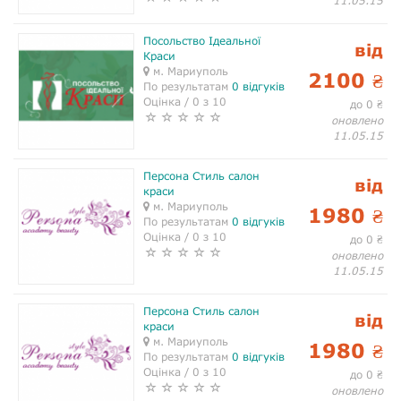
11.05.15
Посольство Ідеальної
від
Краси
м. Мариуполь
2100
₴
По результатам
0 відгуків
Оцінка / 0 з 10
до 0
₴
оновлено
11.05.15
Персона Стиль салон
від
краси
м. Мариуполь
1980
₴
По результатам
0 відгуків
Оцінка / 0 з 10
до 0
₴
оновлено
11.05.15
Персона Стиль салон
від
краси
м. Мариуполь
1980
₴
По результатам
0 відгуків
Оцінка / 0 з 10
до 0
₴
оновлено