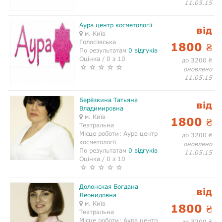
11.05.15
Аура центр косметології
від
м. Київ
Голосіївська
1800
₴
По результатам
0 відгуків
Оцінка / 0 з 10
до 3200
₴
оновлено
11.05.15
Берёзкина Татьяна
від
Владимировна
м. Київ
1800
₴
Театральна
Місце роботи:
Аура центр
до 3200
₴
косметології
оновлено
По результатам
0 відгуків
11.05.15
Оцінка / 0 з 10
Долонская Богдана
від
Леонидовна
м. Київ
1800
₴
Театральна
Місце роботи:
Аура центр
до 3200
₴