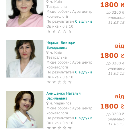
м. Київ
1800
₴
Театральна
Місце роботи:
Аура центр
до 3200
₴
косметології
оновлено
По результатам
0 відгуків
11.05.15
Оцінка / 0 з 10
Черван Виктория
від
Валерьевна
м. Київ
1800
₴
Театральна
Місце роботи:
Аура центр
до 3200
₴
косметології
оновлено
По результатам
0 відгуків
11.05.15
Оцінка / 0 з 10
Анищенко Наталья
від
Васильевна
м. Чернигов
1800
₴
Місце роботи:
Аура центр
косметології
до 3200
₴
По результатам
0 відгуків
оновлено
Оцінка / 0 з 10
11.05.15