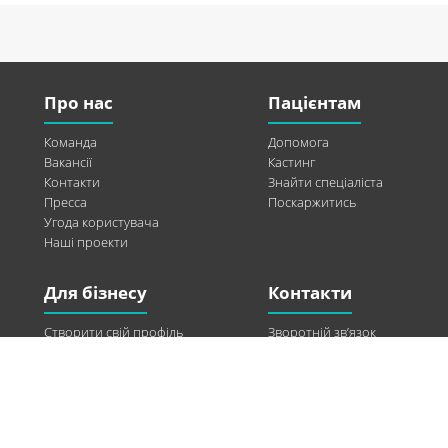
Про нас
Пацієнтам
Команда
Допомога
Вакансії
Кастинг
Контакти
Знайти спеціаліста
Пресса
Поскаржитись
Угода користувача
Наші проекти
Для бізнесу
Контакти
Створити свій профіль
Зворотній зв’язок
Рекламні можливості
Twitter
Допомога
Facebook
Знайти модель
Vkontakte
Спонсорство