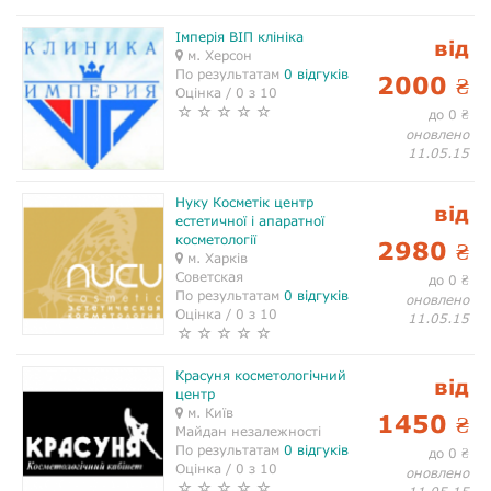
Імперія ВІП клініка
від
м. Херсон
По результатам
0 відгуків
2000
₴
Оцінка / 0 з 10
до 0
₴
оновлено
11.05.15
Нуку Косметік центр
від
естетичної і апаратної
косметології
2980
₴
м. Харків
Советская
до 0
₴
По результатам
0 відгуків
оновлено
Оцінка / 0 з 10
11.05.15
Красуня косметологічний
від
центр
м. Київ
1450
₴
Майдан незалежності
По результатам
0 відгуків
до 0
₴
Оцінка / 0 з 10
оновлено