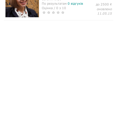
По результатам
0 відгуків
до 2500
₴
Оцінка / 0 з 10
оновлено
11.05.15