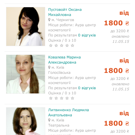
Пустовойт Оксана
від
Михайловна
м. Чернигов
1800
₴
Місце роботи:
Аура центр
косметології
до 3200
₴
По результатам
0 відгуків
оновлено
Оцінка / 0 з 10
11.05.15
Ковалева Марина
від
Александровна
м. Київ
1800
₴
Голосіївська
Місце роботи:
Аура центр
до 3200
₴
косметології
оновлено
По результатам
0 відгуків
11.05.15
Оцінка / 0 з 10
Литвиненко Людмила
від
Анатольевна
м. Київ
1800
₴
Театральна
Місце роботи:
Аура центр
до 3200
₴