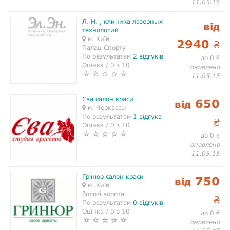
11.05.15
Л. Н. , клиника лазерных
від
технологий
м. Київ
2940
₴
Палац Спорту
По результатам
2 відгуків
до 0
₴
Оцінка / 0 з 10
оновлено
11.05.15
Єва салон краси
650
від
м. Черкассы
По результатам
1 відгука
₴
Оцінка / 0 з 10
до 0
₴
оновлено
11.05.15
Грінюр салон краси
750
від
м. Київ
Золоті ворота
₴
По результатам
0 відгуків
Оцінка / 0 з 10
до 0
₴
оновлено