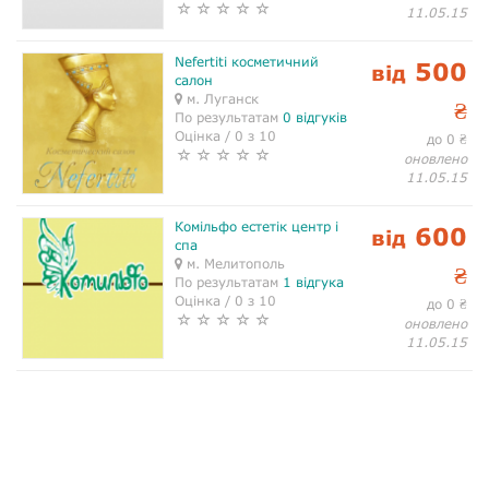
11.05.15
Nefertiti косметичний
500
від
салон
м. Луганск
₴
По результатам
0 відгуків
Оцінка / 0 з 10
до 0
₴
оновлено
11.05.15
Комільфо естетік центр і
600
від
спа
м. Мелитополь
₴
По результатам
1 відгука
Оцінка / 0 з 10
до 0
₴
оновлено
11.05.15