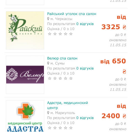
11.05.15
Райський уголок спа салон
від
м. Черкассы
По результатам
0 відгуків
3325
₴
Оцінка / 0 з 10
до 0
₴
оновлено
11.05.15
Велюр спа салон
650
від
м. Сумы
По результатам
0 відгуків
₴
Оцінка / 0 з 10
до 0
₴
оновлено
11.05.15
Адастра, медицинский
від
центр
м. Мариуполь
2400
₴
По результатам
0 відгуків
Оцінка / 0 з 10
до 0
₴
оновлено