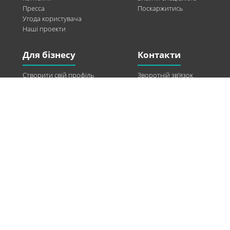
Пресса
Поскаржитись
Угода користувача
Наші проекти
Для бізнесу
Контакти
Створити свій профіль
Зворотній зв’язок
Рекламні можливості
Twitter
Допомога
Facebook
Знайти модель
Vkontakte
Спонсорство
© 2013-2026 Q-WEL Всі права захищені
Інформація на сайті q-wel.com призначена тільки для ознайомлення. Описані
методи самостійно використовувати не рекомендується. Всі права на матеріали,
розміщені на сайті q-wel.com охороняються відповідно до законодавства
України.