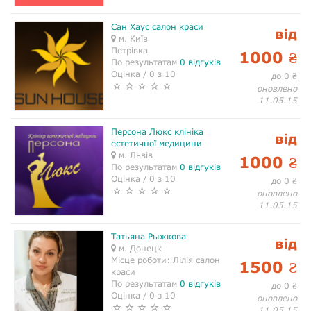
Сан Хаус салон краси
від
м. Київ
Петрівка
1000
₴
По результатам
0 відгуків
Оцінка / 0 з 10
до 0
₴
оновлено
11.05.15
Персона Люкс клініка
від
естетичної медицини
м. Львів
1000
₴
По результатам
0 відгуків
Оцінка / 0 з 10
до 0
₴
оновлено
11.05.15
Татьяна Рыжкова
від
м. Донецк
Місце роботи:
Лілія салон
1500
₴
краси
По результатам
0 відгуків
до 0
₴
Оцінка / 0 з 10
оновлено
11.05.15