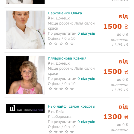
Пархоменко Ольга
від
м. Донецк
Місце роботи:
Лілія салон
1500
₴
краси
По результатам
0 відгуків
до 0
₴
Оцінка / 0 з 10
оновлено
11.05.15
Илларионова Ксения
від
м. Донецк
Місце роботи:
Лілія салон
1500
₴
краси
По результатам
0 відгуків
до 0
₴
Оцінка / 0 з 10
оновлено
11.05.15
від
Нью лайф, салон красоты
м. Київ
1300
₴
Лівобережна
По результатам
0 відгуків
до 0
₴
Оцінка / 0 з 10
оновлено