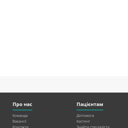
Про нас
Пацієнтам
Команда
Допомога
Вакансії
Кастинг
Контакти
Знайти спеціаліста