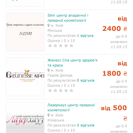
11.05.15
Slim центр апаратної і
від
лазерної косметології
м. Київ
2400
₴
Мінська
По результатам
1 відгука
до 0
₴
Оцінка / 0 з 10
оновлено
11.05.15
Женесс Спа центр здоров'я
від
та краси
м. Київ
1800
₴
Героїв Дніпра
По результатам
0 відгуків
до 0
₴
Оцінка / 0 з 10
оновлено
11.05.15
Лазерхауз центр лазерної
500
від
косметології
м. Київ
₴
Кловська
По результатам
0 відгуків
до 0
₴
Оцінка / 0 з 10
оновлено