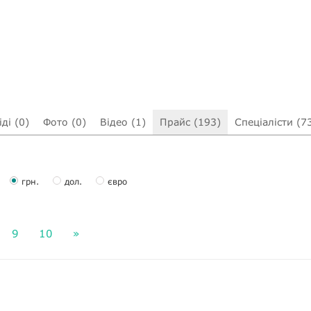
ді (0)
Фото (0)
Відео (1)
Прайс (193)
Спеціалісти (7
грн.
дол.
євро
9
10
»