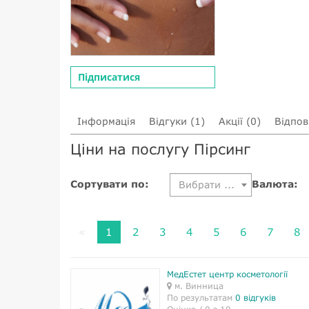
Підписатися
Інформація
Відгуки (1)
Акції (0)
Відпові
Ціни на послугу Пірсинг
Сортувати по:
Валюта:
Вибрати ...
«
1
2
3
4
5
6
7
8
МедЕстет центр косметології
м. Винница
По результатам
0 відгуків