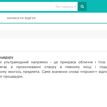
Тип пошуку
НАПИСАТИ ВІДГУК
оцедуру
ні ультрамодний напрямок - це прикраса обличчя і тіла.
ягає в проколюванні отвору в певному місці і под
ому якогось предмета. Саме значення слова «пірсинг» відп
ої процедури.