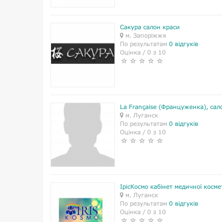
Сакура салон краси
м. Запоріжжя
По результатам
0 відгуків
Оцінка / 0 з 10
La Française (Француженка), сал
м. Луганск
По результатам
0 відгуків
Оцінка / 0 з 10
ІрісКосмо кабінет медичної космет
м. Луганск
По результатам
0 відгуків
Оцінка / 0 з 10