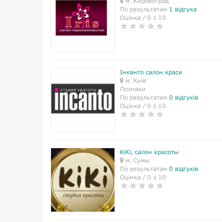
м. Кировоград
По результатам
1 відгука
Оцінка / 0 з 10
Інканто салон краси
м. Київ
Позняки
По результатам
0 відгуків
Оцінка / 0 з 10
KiKi, салон красоты
м. Сумы
По результатам
0 відгуків
Оцінка / 0 з 10