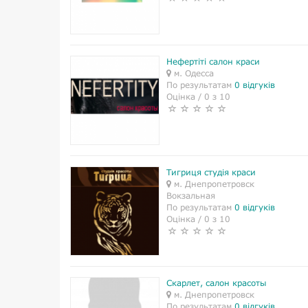
Нефертіті салон краси
м. Одесса
По результатам
0 відгуків
Оцінка / 0 з 10
Тигриця студія краси
м. Днепропетровск
Вокзальная
По результатам
0 відгуків
Оцінка / 0 з 10
Скарлет, салон красоты
м. Днепропетровск
По результатам
0 відгуків