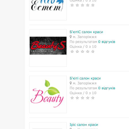
Оцінка / 0 з 10
Б'ютіС салон краси
м. Запоріжжя
По результатам
0 відгуків
Оцінка / 0 з 10
Б'юті салон краси
м. Запоріжжя
По результатам
0 відгуків
Оцінка / 0 з 10
Іріс салон краси