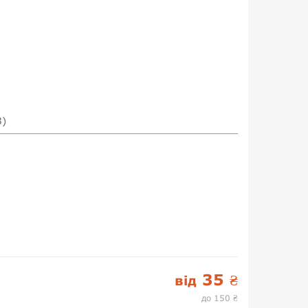
3)
35
від
₴
до 150
₴