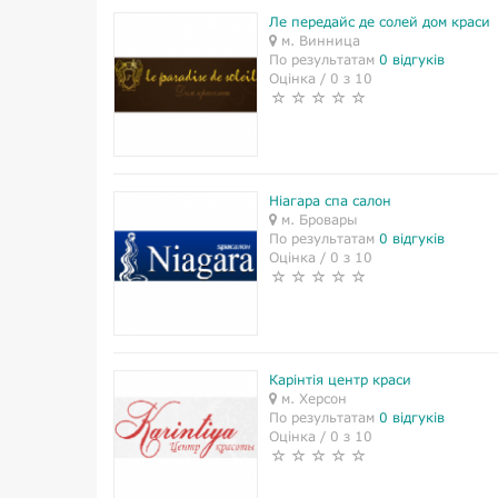
Ле передайс де солей дом краси
м. Винница
По результатам
0 відгуків
Оцінка / 0 з 10
Ніагара спа салон
м. Бровары
По результатам
0 відгуків
Оцінка / 0 з 10
Карінтія центр краси
м. Херсон
По результатам
0 відгуків
Оцінка / 0 з 10