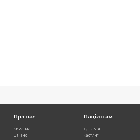
Про нас
Пацієнтам
Команда
Допомога
Вакансії
Кастинг