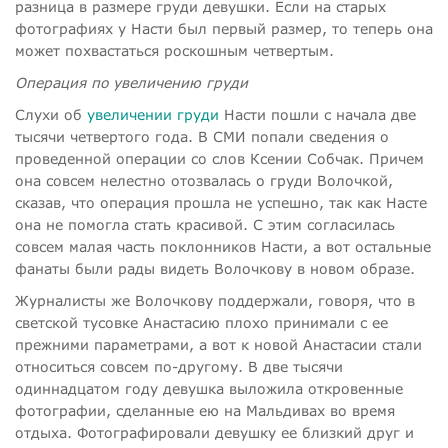
разница в размере груди девушки. Если на старых
фотографиях у Насти был первый размер, то теперь она
может похвастаться роскошным четвертым.
Операция по увеличению груди
Слухи об
увеличении груди
Насти пошли с начала две
тысячи четвертого года. В СМИ попали сведения о
проведенной операции со слов Ксении Собчак. Причем
она совсем нелестно отозвалась о груди Волочкой,
сказав, что операция прошла не успешно, так как Насте
она не помогла стать красивой. С этим согласилась
совсем малая часть поклонников Насти, а вот остальные
фанаты были рады видеть Волочкову в новом образе.
Журналисты же Волочкову поддержали, говоря, что в
светской тусовке Анастасию плохо принимали с ее
прежними параметрами, а вот к новой Анастасии стали
относиться совсем по-другому. В две тысячи
одиннадцатом году девушка выложила откровенные
фотографии, сделанные ею на Мальдивах во время
отдыха. Фотографировали девушку ее близкий друг и