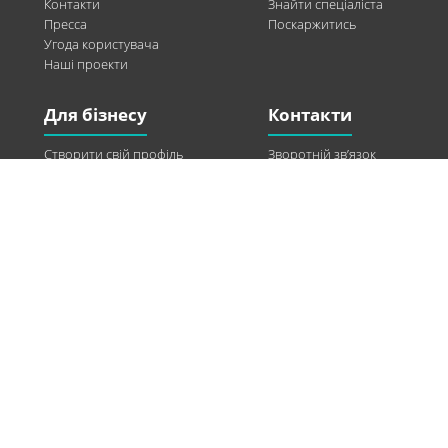
Контакти
Знайти спеціаліста
Пресса
Поскаржитись
Угода користувача
Наші проекти
Для бізнесу
Контакти
Створити свій профіль
Зворотній зв’язок
Рекламні можливості
Twitter
Допомога
Facebook
Знайти модель
Vkontakte
Спонсорство
© 2013-2026 Q-WEL Всі права захищені
Інформація на сайті q-wel.com призначена тільки для ознайомлення. Описані
методи самостійно використовувати не рекомендується. Всі права на матеріали,
розміщені на сайті q-wel.com охороняються відповідно до законодавства