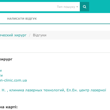
Тип пошуку
НАПИСАТИ ВІДГУК
ический хирург
Відгуки
хирург
и
ти
n-clinic.com.ua
. Н. , клиника лазерных технологий
Ел.Ен. центр лазерної
на карті: