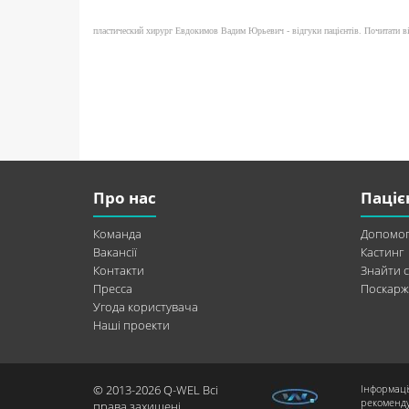
пластический хирург Евдокимов Вадим Юрьевич - відгуки пацієнтів. Почитати від
Про нас
Паціє
Команда
Допомог
Вакансії
Кастинг
Контакти
Знайти с
Пресса
Поскарж
Угода користувача
Наші проекти
© 2013-2026 Q-WEL Всі
Інформаці
рекоменду
права захищені