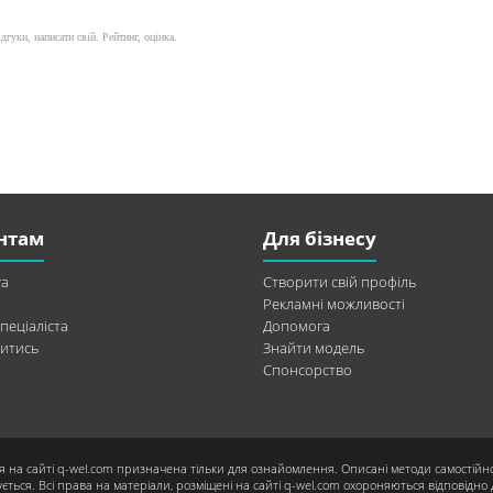
гуки, написати свій. Рейтинг, оцінка.
нтам
Для бізнесу
а
Створити свій профіль
Рекламні можливості
пеціаліста
Допомога
итись
Знайти модель
Спонсорство
я на сайті q-wel.com призначена тільки для ознайомлення. Описані методи самостійн
ється. Всі права на матеріали, розміщені на сайті q-wel.com охороняються відповідно 