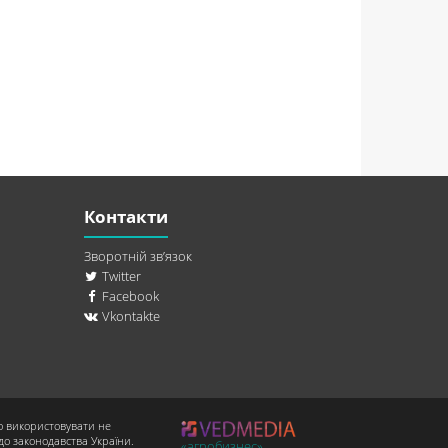
Контакти
Зворотній зв’язок
Twitter
Facebook
Vkontakte
о використовувати не
до законодавства України.
«агробизнес»