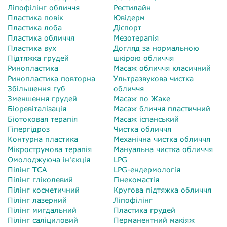
Ліпофілінг обличчя
Рестилайн
Пластика повік
Ювідерм
Пластика лоба
Діспорт
Пластика обличчя
Мезотерапія
Пластика вух
Догляд за нормальною
Підтяжка грудей
шкірою обличчя
Ринопластика
Масаж обличчя класичний
Ринопластика повторна
Ультразвукова чистка
Збільшення губ
обличчя
Зменшення грудей
Масаж по Жаке
Біоревіталізація
Масаж бличчя пластичний
Біотоковая терапія
Масаж іспанський
Гіпергідроз
Чистка обличчя
Контурна пластика
Механічна чистка обличчя
Мікрострумова терапія
Мануальна чистка обличчя
Омолоджуюча ін'єкція
LPG
Пілінг TCA
LPG-ендермологія
Пілінг гліколевий
Гінекомастія
Пілінг косметичний
Кругова підтяжка обличчя
Пілінг лазерний
Ліпофілінг
Пілінг мигдальний
Пластика грудей
Пілінг саліциловий
Перманентний макіяж