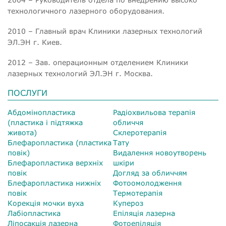
технологичного лазерного оборудования.
2010 – Главный врач Клиники лазерных технологий
ЭЛ.ЭН г. Киев.
2012 – Зав. операционным отделением Клиники
лазерных технологий ЭЛ.ЭН г. Москва.
ПОСЛУГИ
Абдомінопластика
Радіохвильова терапія
(пластика і підтяжка
обличчя
живота)
Склеротерапія
Блефаропластика (пластика
Тату
повік)
Видалення новоутворень
Блефаропластика верхніх
шкіри
повік
Догляд за обличчям
Блефаропластика нижніх
Фотоомолодження
повік
Термотерапія
Корекція мочки вуха
Купероз
Лабіопластика
Епіляція лазерна
Ліпосакція лазерна
Фотоепіляція