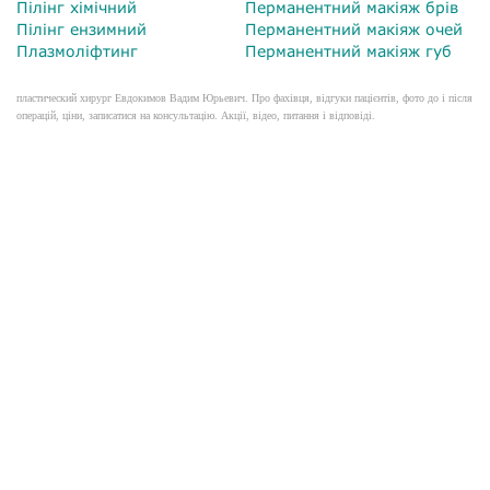
Пілінг хімічний
Перманентний макіяж брів
Пілінг ензимний
Перманентний макіяж очей
Плазмоліфтинг
Перманентний макіяж губ
пластический хирург Евдокимов Вадим Юрьевич. Про фахівця, відгуки пацієнтів, фото до і після
операцій, ціни, записатися на консультацію. Акції, відео, питання і відповіді.