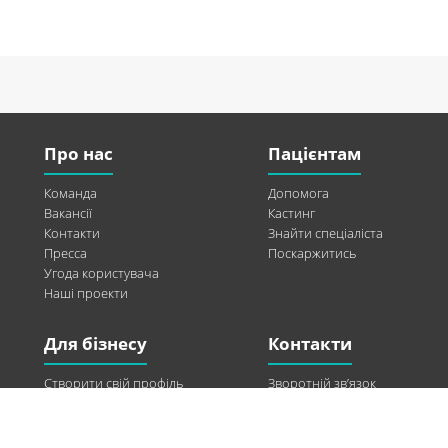
Про нас
Пацієнтам
Команда
Допомога
Вакансії
Кастинг
Контакти
Знайти спеціаліста
Пресса
Поскаржитись
Угода користувача
Наші проекти
Для бізнесу
Контакти
Створити свій профіль
Зворотній зв’язок
Рекламні можливості
Twitter
Допомога
Facebook
Знайти модель
Vkontakte