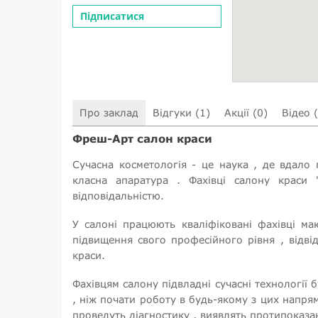
Підписатися
Про заклад
Відгуки (1)
Акції (0)
Відео 
Фреш-Арт салон краси
Сучасна косметологія - це наука , де вдало 
класна апаратура . Фахівці салону краси
відповідальністю.
У салоні працюють кваліфіковані фахівці ма
підвищення свого професійного рівня , відвід
краси.
Фахівцям салону підвладні сучасні технології
, ніж почати роботу в будь-якому з цих напря
проведуть діагностику , виявлять протипоказа