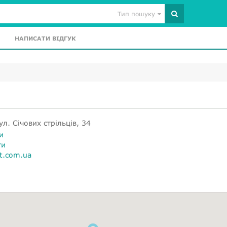
Тип пошуку
НАПИСАТИ ВІДГУК
л. Січових стрільців, 34
и
ти
rt.com.ua