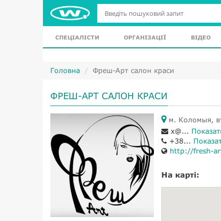
СПЕЦІАЛІСТИ
ОРГАНІЗАЦІЇ
ВІДЕО
Головна
Фреш-Арт салон краси
ФРЕШ-АРТ САЛОН КРАСИ
м. Коломыя, ву
x@...
Показат
+38...
Показа
http://fresh-a
На карті: