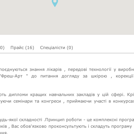
(0)
Прайс (16)
Спеціалісти (0)
поєднуються знання лікарів , передові технології у виробн
 "Фреш-Арт " до питання догляду за шкірою , корекці
ють дипломи кращих навчальних закладів у цій сфері. Кр
уючи семінари та конгреси , приймаючи участі в конкурсах
 будь-якої складності .Принцип роботи - це комплексні прогр
мків , Вас обов'язково проконсультують і складуть програму 
ння.