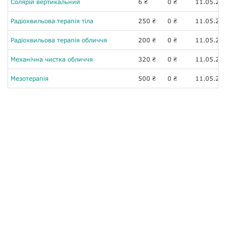
Солярій вертикальний
6
0
11.05.20
₴
₴
Радіохвильова терапія тіла
250
0
11.05.20
₴
₴
Радіохвильова терапія обличчя
200
0
11.05.20
₴
₴
Механічна чистка обличчя
320
0
11.05.20
₴
₴
Мезотерапія
500
0
11.05.20
₴
₴