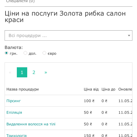
Спеціалісти (0)
Ціни на послуги Золота рибка салон
краси
Всі процедури ...
Валюта:
грн.
дол.
євро
«
1
2
»
Назва процедури
Ціна від
Ціна до
Оновленн
Пірсинг
100
0
11.05.20
₴
₴
Епіляція
50
0
11.05.20
₴
₴
Видалення волосся на тілі
50
0
11.05.20
₴
₴
Трихологія
150
0
11.05.20
₴
₴