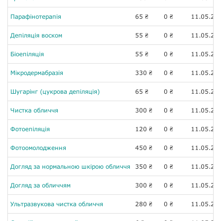
Парафінотерапія
65
0
11.05.20
₴
₴
Депіляція воском
55
0
11.05.20
₴
₴
Біоепіляція
55
0
11.05.20
₴
₴
Мікродермабразія
330
0
11.05.20
₴
₴
Шугарінг (цукрова депіляція)
65
0
11.05.20
₴
₴
Чистка обличчя
300
0
11.05.20
₴
₴
Фотоепіляція
120
0
11.05.20
₴
₴
Фотоомолодження
450
0
11.05.20
₴
₴
Догляд за нормальною шкірою обличчя
350
0
11.05.20
₴
₴
Догляд за обличчям
300
0
11.05.20
₴
₴
Ультразвукова чистка обличчя
280
0
11.05.20
₴
₴