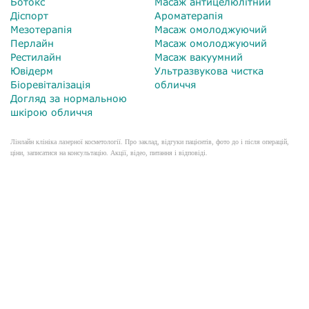
Ботокс
Масаж антицелюлітний
Діспорт
Ароматерапія
Мезотерапія
Масаж омолоджуючий
Перлайн
Масаж омолоджуючий
Рестилайн
Масаж вакуумний
Ювідерм
Ультразвукова чистка
Біоревіталізація
обличчя
Догляд за нормальною
шкірою обличчя
Лінлайн клініка лазерної косметології. Про заклад, відгуки пацієнтів, фото до і після операцій,
ціни, записатися на консультацію. Акції, відео, питання і відповіді.