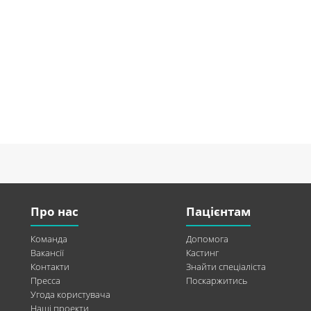
Про нас
Пацієнтам
Команда
Допомога
Вакансії
Кастинг
Контакти
Знайти спеціаліста
Пресса
Поскаржитись
Угода користувача
Наші проекти