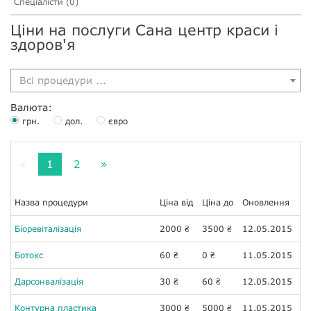
Спеціалісти (0)
Ціни на послуги Сана центр краси і
здоров'я
Всі процедури ...
Валюта:
грн.
дол.
євро
«
1
2
»
Назва процедури
Ціна від
Ціна до
Оновлення
Біоревіталізація
2000
3500
12.05.2015
₴
₴
Ботокс
60
0
11.05.2015
₴
₴
Дарсонвалізація
30
60
12.05.2015
₴
₴
Контурна пластика
3000
5000
11.05.2015
₴
₴