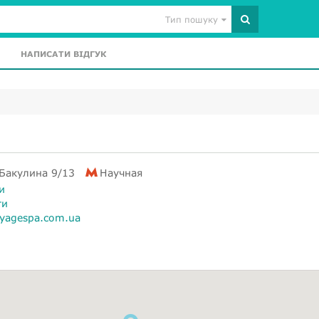
Тип пошуку
НАПИСАТИ ВІДГУК
 Бакулина 9/13
Научная
и
ти
oyagespa.com.ua