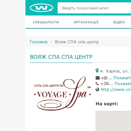
СПЕЦІАЛІСТИ
ОРГАНІЗАЦІЇ
ВІДЕО
Головна
Вояж СПА спа центр
ВОЯЖ СПА СПА ЦЕНТР
м. Харків, ул.
x@...
Показат
+38...
Показа
http://www.v
На карті: