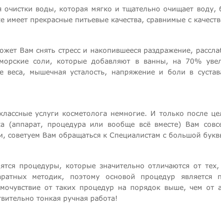
ия очистки воды, которая мягко и тщательно очищает воду,
е имеет прекрасные питьевые качества, сравнимые с качест
ожет Вам снять стресс и накопившееся раздражение, рассл
 морские соли, которые добавляют в ванны, на 70% уве
е веса, мышечная усталость, напряжение и боли в сустав
классные услуги косметолога немногие. И только после ц
ика (аппарат, процедура или вообще всё вместе) Вам сов
и, советуем Вам обращаться к Специалистам с большой букв
тся процедуры, которые значительно отличаются от тех,
ратных методик, поэтому основой процедур является п
амочувствие от таких процедур на порядок выше, чем от 
твительно тонкая ручная работа!