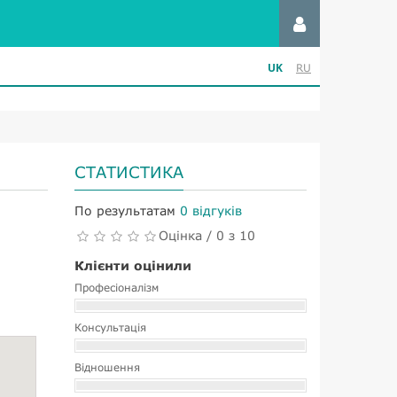
UK
RU
СТАТИСТИКА
По результатам
0 відгуків
Оцінка / 0 з 10
Клієнти оцінили
Професіоналізм
Консультація
Відношення