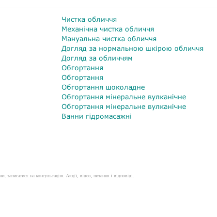
Чистка обличчя
Механічна чистка обличчя
Мануальна чистка обличчя
Догляд за нормальною шкірою обличчя
Догляд за обличчям
Обгортання
Обгортання
Обгортання шоколадне
Обгортання мінеральне вулканічне
Обгортання мінеральне вулканічне
Ванни гідромасажні
и, записатися на консультацію. Акції, відео, питання і відповіді.