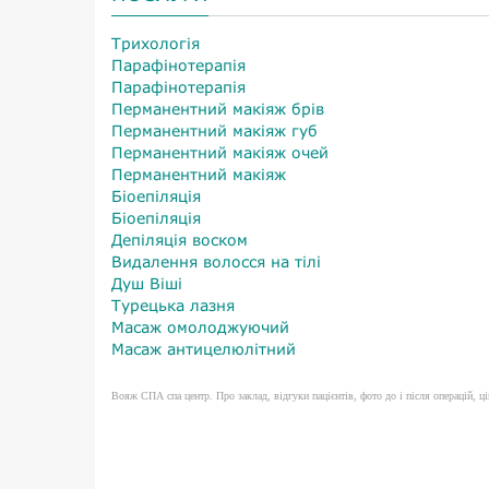
Трихологія
Парафінотерапія
Парафінотерапія
Перманентний макіяж брів
Перманентний макіяж губ
Перманентний макіяж очей
Перманентний макіяж
Біоепіляція
Біоепіляція
Депіляція воском
Видалення волосся на тілі
Душ Віші
Турецька лазня
Масаж омолоджуючий
Масаж антицелюлітний
Вояж СПА спа центр. Про заклад, відгуки пацієнтів, фото до і після операцій, цін